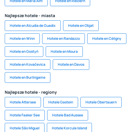
Hotele en Maria Alm
Hotele en Riezlern
Najlepsze hotele - miasta
Hotele en Alcudia de Guadix
Hotele en Objat
Hotele en Winn
Hotele en Randazzo
Hotele en Céligny
Hotele en Gostyń
Hotele en Moura
Hotele en Kovačevica
Hotele en Davos
Hotele en Burlingame
Najlepsze hotele - regiony
Hotele Attersee
Hotele Gastein
Hotele Obertauern
Hotele Faaker See
Hotele Bad Aussee
Hotele São Miguel
Hotele Korcula Island