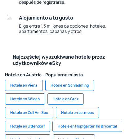
después de registrarse.
Alojamiento a tu gusto
Elige entre 1.3 millones de opciones: hoteles,
apartamentos, cabañas y otros.
Najczęściej wyszukiwane hotele przez
użytkowników eSky
Hotele en Austria - Popularne miasta
Hotele en Viena
Hotele en Schladming
Hotele en Sölden
Hotele en Graz
Hotele en Zell Am See
Hotele en Lermoos
Hotele en Uttendorf
Hotele en Hopfgarten Im Brixental