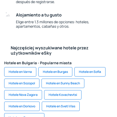
después de registrarse.
Alojamiento a tu gusto
Elige entre 1.3 millones de opciones: hoteles,
apartamentos, cabañas y otros.
Najczęściej wyszukiwane hotele przez
użytkowników eSky
Hotele en Bulgaria - Popularne miasta
Hotele en Varna
Hotele en Burgas
Hotele en Sofía
Hotele en Sozopol
Hotele en Sunny Beach
Hotele Nova Zagora
Hotele Kovachevtsi
Hotele en Dorkovo
Hotele en Sveti Vlas