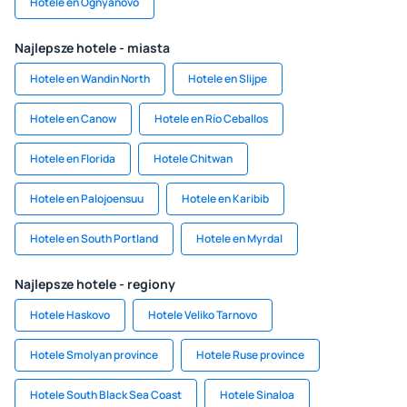
Hotele en Ognyanovo
Najlepsze hotele - miasta
Hotele en Wandin North
Hotele en Slijpe
Hotele en Canow
Hotele en Río Ceballos
Hotele en Florida
Hotele Chitwan
Hotele en Palojoensuu
Hotele en Karibib
Hotele en South Portland
Hotele en Myrdal
Najlepsze hotele - regiony
Hotele Haskovo
Hotele Veliko Tarnovo
Hotele Smolyan province
Hotele Ruse province
Hotele South Black Sea Coast
Hotele Sinaloa