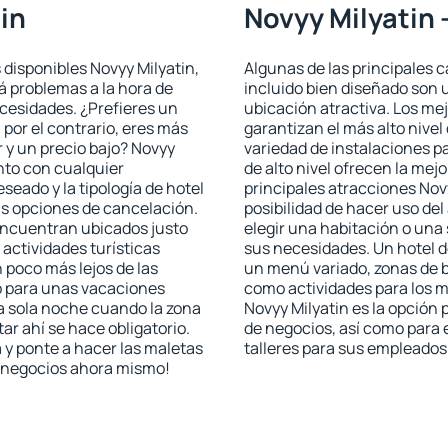
in
Novyy Milyatin 
 disponibles Novyy Milyatin,
Algunas de las principales c
rá problemas a la hora de
incluido bien diseñado son 
ecesidades. ¿Prefieres un
ubicación atractiva. Los me
, por el contrario, eres más
garantizan el más alto nivel
 y un precio bajo? Novyy
variedad de instalaciones p
nto con cualquier
de alto nivel ofrecen la mejo
seado y la tipología de hotel
principales atracciones Nov
as opciones de cancelación.
posibilidad de hacer uso de
 encuentran ubicados justo
elegir una habitación o una
 actividades turísticas
sus necesidades. Un hotel d
poco más lejos de las
un menú variado, zonas de b
o para unas vacaciones
como actividades para los m
a sola noche cuando la zona
Novyy Milyatin es la opción p
r ahí se hace obligatorio.
de negocios, así como para
 y ponte a hacer las maletas
talleres para sus empleados
de negocios ahora mismo!