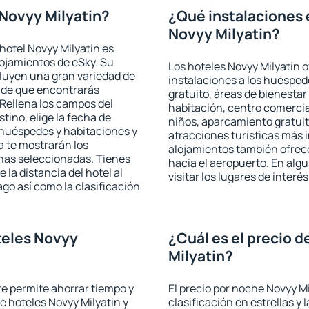
Novyy Milyatin?
¿Qué instalaciones 
Novyy Milyatin?
hotel Novyy Milyatin es
lojamientos de eSky. Su
Los hoteles Novyy Milyatin o
cluyen una gran variedad de
instalaciones a los huéspe
a de que encontrarás
gratuito, áreas de bienestar
Rellena los campos del
habitación, centro comercia
tino, elige la fecha de
niños, aparcamiento gratuito
 huéspedes y habitaciones y
atracciones turísticas más 
a te mostrarán los
alojamientos también ofrece
chas seleccionadas. Tienes
hacia el aeropuerto. En al
 la distancia del hotel al
visitar los lugares de inter
ago así como la clasificación
teles Novyy
¿Cuál es el precio 
Milyatin?
 te permite ahorrar tiempo y
El precio por noche Novyy Mi
e hoteles Novyy Milyatin y
clasificación en estrellas y