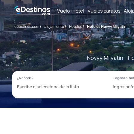
Vuelo+Hotel
Vuelos baratos
Aloj
eDestinos.com
/
alojamiento
/
Hoteles
/
Hoteles Novyy Milyatin
Novyy Milyatin - H