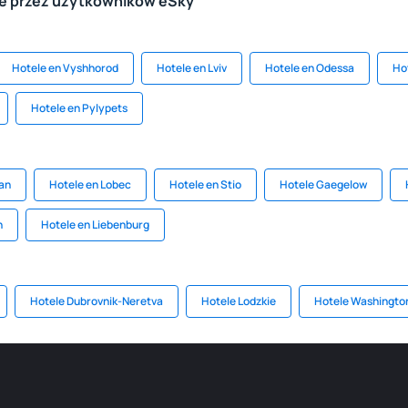
le przez użytkowników eSky
Hotele en Vyshhorod
Hotele en Lviv
Hotele en Odessa
Ho
Hotele en Pylypets
an
Hotele en Lobec
Hotele en Stio
Hotele Gaegelow
h
Hotele en Liebenburg
Hotele Dubrovnik-Neretva
Hotele Lodzkie
Hotele Washingto