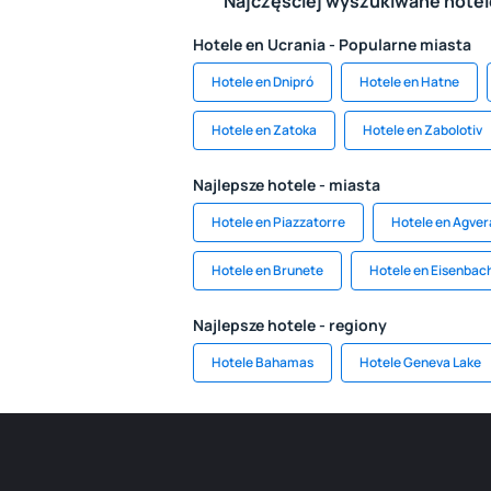
Najczęściej wyszukiwane hote
Hotele en Ucrania - Popularne miasta
Hotele en Dnipró
Hotele en Hatne
Hotele en Zatoka
Hotele en Zabolotiv
Najlepsze hotele - miasta
Hotele en Piazzatorre
Hotele en Agver
Hotele en Brunete
Hotele en Eisenbac
Najlepsze hotele - regiony
Hotele Bahamas
Hotele Geneva Lake