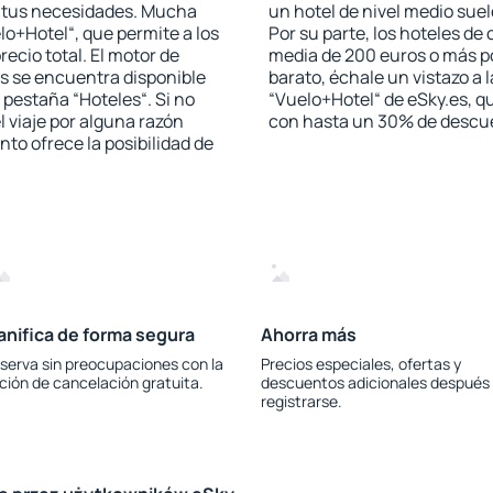
a tus necesidades. Mucha
un hotel de nivel medio suel
lo+Hotel“, que permite a los
Por su parte, los hoteles de
ecio total. El motor de
media de 200 euros o más p
s se encuentra disponible
barato, échale un vistazo a 
a pestaña “Hoteles“. Si no
“Vuelo+Hotel“ de eSky.es, qu
l viaje por alguna razón
con hasta un 30% de descu
to ofrece la posibilidad de
anifica de forma segura
Ahorra más
serva sin preocupaciones con la
Precios especiales, ofertas y
ción de cancelación gratuita.
descuentos adicionales después
registrarse.