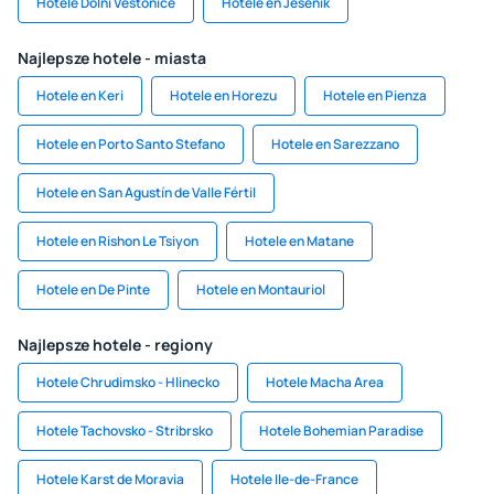
Hotele Dolni Vestonice
Hotele en Jeseník
Najlepsze hotele - miasta
Hotele en Keri
Hotele en Horezu
Hotele en Pienza
Hotele en Porto Santo Stefano
Hotele en Sarezzano
Hotele en San Agustín de Valle Fértil
Hotele en Rishon Le Tsiyon
Hotele en Matane
Hotele en De Pinte
Hotele en Montauriol
Najlepsze hotele - regiony
Hotele Chrudimsko - Hlinecko
Hotele Macha Area
Hotele Tachovsko - Stribrsko
Hotele Bohemian Paradise
Hotele Karst de Moravia
Hotele Ile-de-France