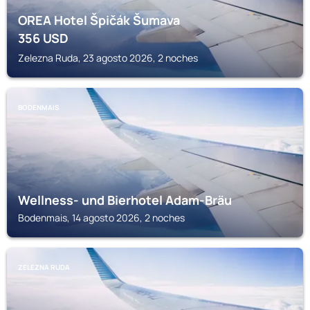
OREA Hotel Špičák Šumava
356
USD
Zelezna Ruda, 23 agosto 2026, 2 noches
BODENMAIS
Wellness- und Bierhotel Adam-Bräu
Bodenmais, 14 agosto 2026, 2 noches
ZELEZNA RUDA