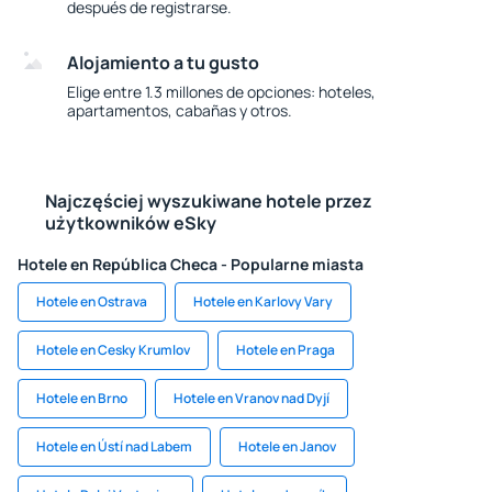
después de registrarse.
Alojamiento a tu gusto
Elige entre 1.3 millones de opciones: hoteles,
apartamentos, cabañas y otros.
Najczęściej wyszukiwane hotele przez
użytkowników eSky
Hotele en República Checa - Popularne miasta
Hotele en Ostrava
Hotele en Karlovy Vary
Hotele en Cesky Krumlov
Hotele en Praga
Hotele en Brno
Hotele en Vranov nad Dyjí
Hotele en Ústí nad Labem
Hotele en Janov