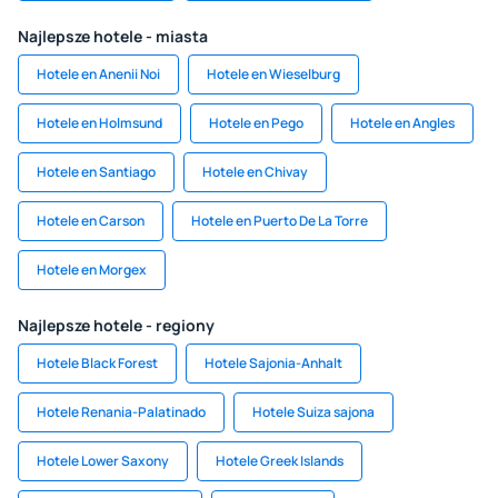
Najlepsze hotele - miasta
Hotele en Anenii Noi
Hotele en Wieselburg
Hotele en Holmsund
Hotele en Pego
Hotele en Angles
Hotele en Santiago
Hotele en Chivay
Hotele en Carson
Hotele en Puerto De La Torre
Hotele en Morgex
Najlepsze hotele - regiony
Hotele Black Forest
Hotele Sajonia-Anhalt
Hotele Renania-Palatinado
Hotele Suiza sajona
Hotele Lower Saxony
Hotele Greek Islands