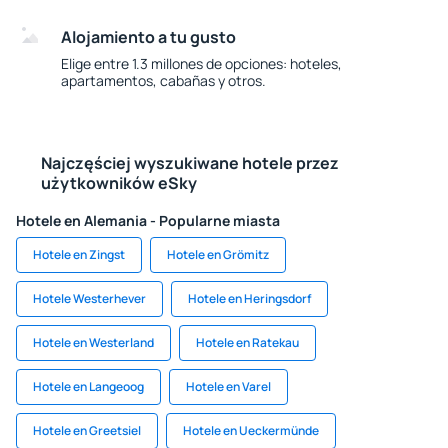
Alojamiento a tu gusto
Elige entre 1.3 millones de opciones: hoteles,
apartamentos, cabañas y otros.
Najczęściej wyszukiwane hotele przez
użytkowników eSky
Hotele en Alemania - Popularne miasta
Hotele en Zingst
Hotele en Grömitz
Hotele Westerhever
Hotele en Heringsdorf
Hotele en Westerland
Hotele en Ratekau
Hotele en Langeoog
Hotele en Varel
Hotele en Greetsiel
Hotele en Ueckermünde