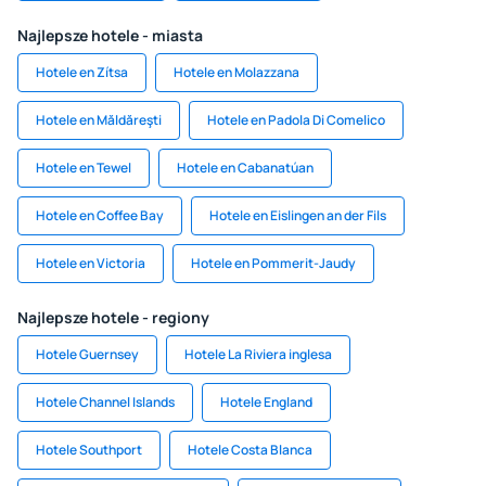
Najlepsze hotele - miasta
Hotele en Zítsa
Hotele en Molazzana
Hotele en Măldăreşti
Hotele en Padola Di Comelico
Hotele en Tewel
Hotele en Cabanatúan
Hotele en Coffee Bay
Hotele en Eislingen an der Fils
Hotele en Victoria
Hotele en Pommerit-Jaudy
Najlepsze hotele - regiony
Hotele Guernsey
Hotele La Riviera inglesa
Hotele Channel Islands
Hotele England
Hotele Southport
Hotele Costa Blanca