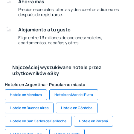
Ahorra más
Precios especiales, ofertas y descuentos adicionales
después de registrarse.
Alojamiento a tu gusto
Elige entre 1.3 millones de opciones: hoteles,
apartamentos, cabañas y otros.
Najczęściej wyszukiwane hotele przez
użytkowników eSky
Hotele en Argentina - Popularne miasta
Hotele en Mendoza
Hotele en Mar del Plata
Hotele en Buenos Aires
Hotele en Córdoba
Hotele en San Carlos de Bariloche
Hotele en Paraná