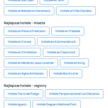
Hotele en San Juan
Hotele en Tanti
Hotele en Balneario Claromecó
Hotele en Villa Giardino
Najlepsze hotele - miasta
Hotele en Pieve a Presciano
Hotele en Trabada
Hotele en Corzos
Hotele en Kümmersbruck
Hotele en Christleton
Hotele en Clearmont
Hotele en Mézières-sous-Lavardin
Hotele en Avrig
Hotele en Ágios Aimilianós
Hotele Ban Ko Kok
Najlepsze hotele - regiony
Hotele Tierra del Fuego
Hotele Parque nacional Los Glaciares
Hotele Iguazú
Hotele Saguaro National Park