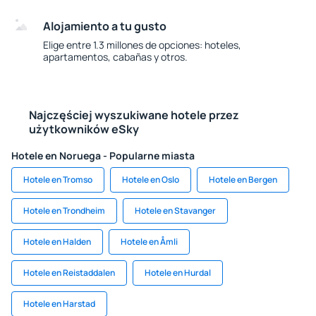
Alojamiento a tu gusto
Elige entre 1.3 millones de opciones: hoteles,
apartamentos, cabañas y otros.
Najczęściej wyszukiwane hotele przez
użytkowników eSky
Hotele en Noruega - Popularne miasta
Hotele en Tromso
Hotele en Oslo
Hotele en Bergen
Hotele en Trondheim
Hotele en Stavanger
Hotele en Halden
Hotele en Åmli
Hotele en Reistaddalen
Hotele en Hurdal
Hotele en Harstad