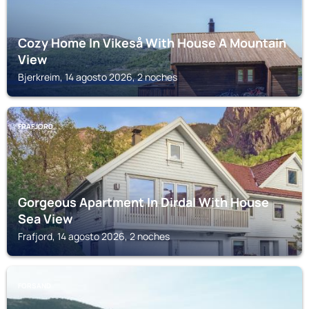
Cozy Home In Vikeså With House A Mountain
View
Bjerkreim, 14 agosto 2026, 2 noches
FRAFJORD
Gorgeous Apartment In Dirdal With House
Sea View
Frafjord, 14 agosto 2026, 2 noches
FORSAND