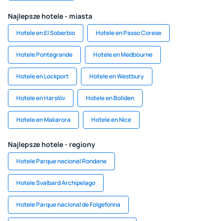
Najlepsze hotele - miasta
Hotele en El Soberbio
Hotele en Passo Corese
Hotele Pontegrande
Hotele en Medbourne
Hotele en Lockport
Hotele en Westbury
Hotele en Harslöv
Hotele en Boliden
Hotele en Makarora
Hotele en Nice
Najlepsze hotele - regiony
Hotele Parque nacional Rondane
Hotele Svalbard Archipelago
Hotele Parque nacional de Folgefonna