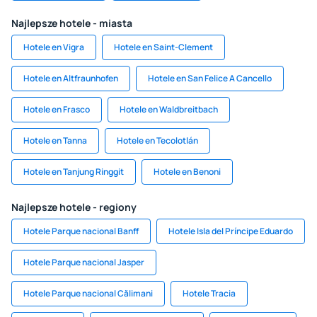
Najlepsze hotele - miasta
Hotele en Vigra
Hotele en Saint-Clement
Hotele en Altfraunhofen
Hotele en San Felice A Cancello
Hotele en Frasco
Hotele en Waldbreitbach
Hotele en Tanna
Hotele en Tecolotlán
Hotele en Tanjung Ringgit
Hotele en Benoni
Najlepsze hotele - regiony
Hotele Parque nacional Banff
Hotele Isla del Príncipe Eduardo
Hotele Parque nacional Jasper
Hotele Parque nacional Călimani
Hotele Tracia