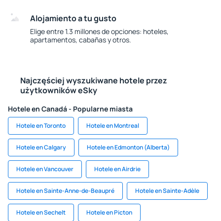
Alojamiento a tu gusto
Elige entre 1.3 millones de opciones: hoteles,
apartamentos, cabañas y otros.
Najczęściej wyszukiwane hotele przez
użytkowników eSky
Hotele en Canadá - Popularne miasta
Hotele en Toronto
Hotele en Montreal
Hotele en Calgary
Hotele en Edmonton (Alberta)
Hotele en Vancouver
Hotele en Airdrie
Hotele en Sainte-Anne-de-Beaupré
Hotele en Sainte-Adèle
Hotele en Sechelt
Hotele en Picton