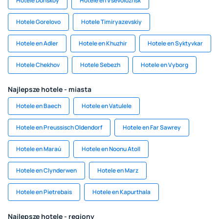
Hotele Donskoy
Hotele en Vsevolozhsk
Hotele Gorelovo
Hotele Timiryazevskiy
Hotele en Adler
Hotele en Khuzhir
Hotele en Syktyvkar
Hotele Chekhov
Hotele Sebezh
Hotele en Vyborg
Najlepsze hotele - miasta
Hotele en Baech
Hotele en Vatulele
Hotele en Preussisch Oldendorf
Hotele en Far Sawrey
Hotele en Maraú
Hotele en Noonu Atoll
Hotele en Clynderwen
Hotele en Marz
Hotele en Pietrebais
Hotele en Kapurthala
Najlepsze hotele - regiony