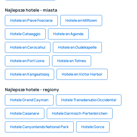
Najlepsze hotele - miasta
Hotele en Pieve Fosciana
Hotele en Milltown
Hotele Cataeggio
Hotele en Agonda
Hotele en Cerocahuí
Hotele en Oudekapelle
Hotele en Port Lions
Hotele en Totnes
Hotele en Kangaatsiaq
Hotele en Victor Harbor
Najlepsze hotele - regiony
Hotele Grand Cayman
Hotele Transdanubio Occidental
Hotele Casanare
Hotele Garmisch-Partenkirchen
Hotele Canyonlands National Park
Hotele Gorce