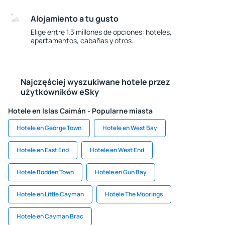
Alojamiento a tu gusto
Elige entre 1.3 millones de opciones: hoteles,
apartamentos, cabañas y otros.
Najczęściej wyszukiwane hotele przez
użytkowników eSky
Hotele en Islas Caimán - Popularne miasta
Hotele en George Town
Hotele en West Bay
Hotele en East End
Hotele en West End
Hotele Bodden Town
Hotele en Gun Bay
Hotele en Little Cayman
Hotele The Moorings
Hotele en Cayman Brac