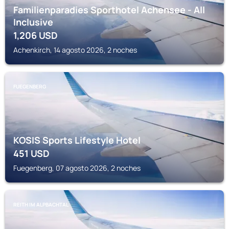
Familienparadies Sporthotel Achensee - All
Inclusive
1,206
USD
Achenkirch, 14 agosto 2026, 2 noches
FUEGENBERG
KOSIS Sports Lifestyle Hotel
451
USD
Fuegenberg, 07 agosto 2026, 2 noches
REITH IM ALPBACHTAL