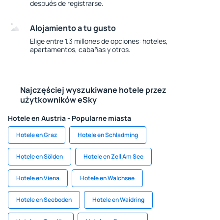
después de registrarse.
Alojamiento a tu gusto
Elige entre 1.3 millones de opciones: hoteles,
apartamentos, cabañas y otros.
Najczęściej wyszukiwane hotele przez
użytkowników eSky
Hotele en Austria - Popularne miasta
Hotele en Graz
Hotele en Schladming
Hotele en Sölden
Hotele en Zell Am See
Hotele en Viena
Hotele en Walchsee
Hotele en Seeboden
Hotele en Waidring