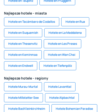
Hotele en Tauplitz
Hotele en Pruggern
Najlepsze hotele - miasta
Hotele en Tacámbaro de Codallos
Hotele en Rua
Hotele en Suquamish
Hotele en La Maddalena
Hotele en Thesenvitz
Hotele en Les Preses
Hotele en Keminmaa
Hotele en Wan Chai
Hotele en Endwell
Hotele en Tiefenpölz
Najlepsze hotele - regiony
Hotele Murau-Murtal
Hotele Lavanttal
Hotele Millstatter See
Hotele Alpbachtal
Hotele Bad Kleinkirchheim
Hotele Bohemian Paradise