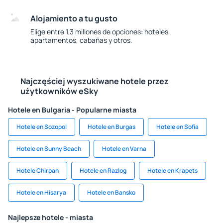
Alojamiento a tu gusto
Elige entre 1.3 millones de opciones: hoteles,
apartamentos, cabañas y otros.
Najczęściej wyszukiwane hotele przez
użytkowników eSky
Hotele en Bulgaria - Popularne miasta
Hotele en Sozopol
Hotele en Burgas
Hotele en Sofía
Hotele en Sunny Beach
Hotele en Varna
Hotele Chirpan
Hotele en Razlog
Hotele en Krapets
Hotele en Hisarya
Hotele en Bansko
Najlepsze hotele - miasta