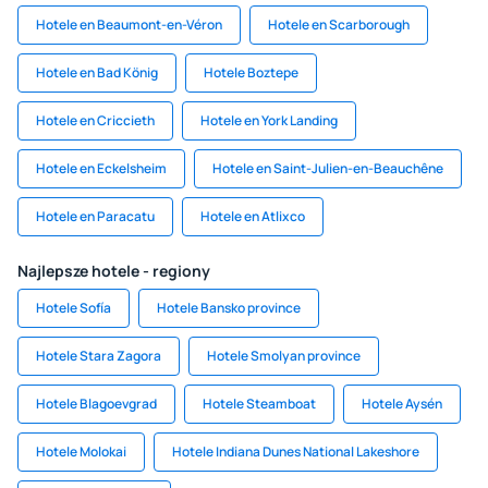
Hotele en Beaumont-en-Véron
Hotele en Scarborough
Hotele en Bad König
Hotele Boztepe
Hotele en Criccieth
Hotele en York Landing
Hotele en Eckelsheim
Hotele en Saint-Julien-en-Beauchêne
Hotele en Paracatu
Hotele en Atlixco
Najlepsze hotele - regiony
Hotele Sofía
Hotele Bansko province
Hotele Stara Zagora
Hotele Smolyan province
Hotele Blagoevgrad
Hotele Steamboat
Hotele Aysén
Hotele Molokai
Hotele Indiana Dunes National Lakeshore