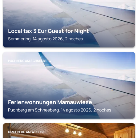
Local tax 3 Eur Guest for Night
Semmering, 14 agosto 2026, 2 noches
PUCHBERG AM SCHNEEBERG
Ferienwohnungen Mamauwiese
Puchberg am Schneeberg, 14 agosto 2026, 2 noches
KIRCHBERG AM WECHSEL