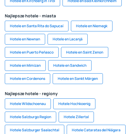
Hotele en Kirchberg in Tirol
Hotele en Bad Kleinkirchheim
Najlepsze hotele - miasta
Hotele en Santa Rita do Sapucaí
Hotele en Niemegk
Hotele en Newnan
Hotele en Lacanjá
Hotele en Puerto Peńasco
Hotele en Saint Zenon
Hotele en Mimizan
Hotele en Sandwich
Hotele en Cordenons
Hotele en Sankt Märgen
Najlepsze hotele - regiony
Hotele Wildschoenau
Hotele Hochkoenig
Hotele Salzburgo Region
Hotele Zillertal
Hotele Salzburger Saalachtal
Hotele Cataratas del Niágara