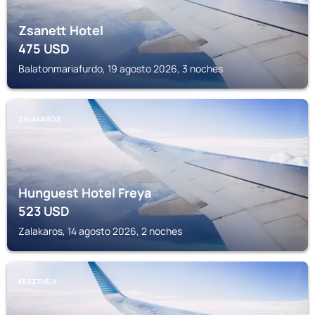
Zsanett Hotel
475
USD
Balatonmariafurdo, 19 agosto 2026, 3 noches
ZALAKAROS
Hunguest Hotel Freya
523
USD
Zalakaros, 14 agosto 2026, 2 noches
KESZTHELY