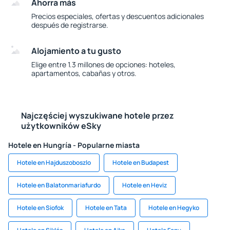
Ahorra más
Precios especiales, ofertas y descuentos adicionales
después de registrarse.
Alojamiento a tu gusto
Elige entre 1.3 millones de opciones: hoteles,
apartamentos, cabañas y otros.
Najczęściej wyszukiwane hotele przez
użytkowników eSky
Hotele en Hungría - Popularne miasta
Hotele en Hajduszoboszlo
Hotele en Budapest
Hotele en Balatonmariafurdo
Hotele en Heviz
Hotele en Siofok
Hotele en Tata
Hotele en Hegyko