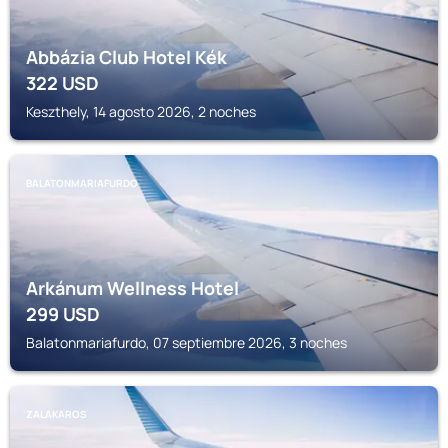
Abbázia Club Hotel Kék
322
USD
Keszthely, 14 agosto 2026, 2 noches
BALATONMARIAFURDO
Arkánum Wellness Hotel
299
USD
Balatonmariafurdo, 07 septiembre 2026, 3 noches
ZALAKAROS