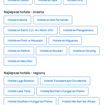
Hotele en Siklós
Hotele en Ajka
Hotele Fony
Najlepsze hotele - miasta
Hotele Kobona
Hotele en San Fernando
Hotele en Saint-Cyr-Au-Mont-d'Or
Hotele en Pleugueneuc
Hotele en Pont-a-Mousson
Hotele en Alguazas
Hotele en Rättvik
Hotele en Boukari
Hotele en Sinzing
Hotele en Merzifon
Najlepsze hotele - regiony
Hotele Lago Balaton
Hotele Transdanubio Occidental
Hotele Lake Tisza
Hotele Northern Hungarian Plains
Hotele Southern Hungarian Plains
Hotele Meribel-les-Allues