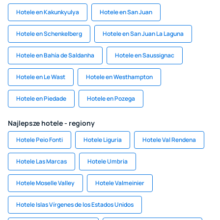
Hotele en Kakunkyulya
Hotele en San Juan
Hotele en Schenkelberg
Hotele en San Juan La Laguna
Hotele en Bahía de Saldanha
Hotele en Saussignac
Hotele en Le Wast
Hotele en Westhampton
Hotele en Piedade
Hotele en Pozega
Najlepsze hotele - regiony
Hotele Peio Fonti
Hotele Liguria
Hotele Val Rendena
Hotele Las Marcas
Hotele Umbria
Hotele Moselle Valley
Hotele Valmeinier
Hotele Islas Vírgenes de los Estados Unidos