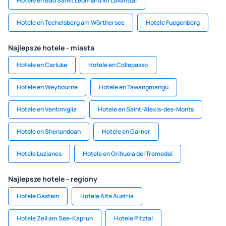
Hotele en Bad Sankt Leonhard im Lavanttal
Hotele en Techelsberg am Wörthersee
Hotele Fuegenberg
Najlepsze hotele - miasta
Hotele en Carluke
Hotele en Collepasso
Hotele en Weybourne
Hotele en Tawangmangu
Hotele en Ventimiglia
Hotele en Saint-Alexis-des-Monts
Hotele en Shenandoah
Hotele en Garner
Hotele Luzianes
Hotele en Orihuela del Tremedal
Najlepsze hotele - regiony
Hotele Gastein
Hotele Alta Austria
Hotele Zell am See-Kaprun
Hotele Pitztal