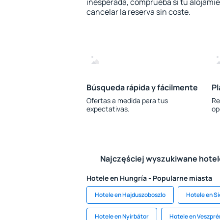
inesperada, comprueba si tu alojamien
cancelar la reserva sin coste.
Búsqueda rápida y fácilmente
Pl
Ofertas a medida para tus
Re
expectativas.
op
Najczęściej wyszukiwane hote
Hotele en Hungría - Popularne miasta
Hotele en Hajduszoboszlo
Hotele en Si
Hotele en Nyírbátor
Hotele en Veszpr