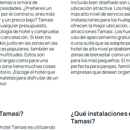
blemas a la hora de
incluido bien diseñado son 
ecesidades. ¿Prefieres un
ubicación atractiva. Los me
, por el contrario, eres más
más alto nivel de servicio a
 y un precio bajo? Tamasi
instalaciones para los huésp
cualquier presupuesto.
ofrecen la mejor ubicación, 
pología de hotel y comprueba
atracciones Tamasi. Los hué
 cancelación. Si bien los
uso del aparcamiento gratui
s justo en las zonas en las
o una suite que se adapte 
icas populares, también se
hotel de alto nivel probabl
multitudes. Estos son
zonas de bienestar como un 
s largas como para una
para los más pequeños. El m
a zona tiene muchas cosas
perfecta para parejas, famil
torio. ¡Escoge el hotel que
empresas que desean organi
maletas para disfrutar de un
smo!
 Tamasi?
¿Qué instalaciones 
Tamasi?
hotel Tamasi es utilizando