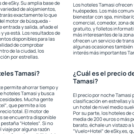
 de eSky. Su amplia base de
Los hoteles Tamasi ofrecen v
 variedad de alojamientos,
huéspedes. Los más comunes
trarás exactamente lo que
bienestar con spa, minibar/c
del motor de búsqueda -
comercial, comedor, zona d
e entrada y salida, añade el
gratuito, y folletos informat
 ya está. Los resultados de
más interesantes de la zon
ntos disponibles para las
ofrecen un servicio de trans
bilidad de comprobar
algunas ocasiones también r
ntro de la ciudad, los
interés más importantes Ta
ción por estrellas.
teles Tamasi?
¿Cuál es el precio d
Tamasi?
 te permite ahorrar tiempo y
de hoteles Tamasi y busca
El precio por noche Tamasi 
necesidades. Mucha gente
clasificación en estrellas y
el“, que permite a los
un hotel de nivel medio suel
ecio total. El motor de
Por su parte, los hoteles de
s se encuentra disponible
media de 200 euros o más p
a pestaña “Hoteles“. Si no
barato, échale un vistazo a 
l viaje por alguna razón
“Vuelo+Hotel“ de eSky.es, qu