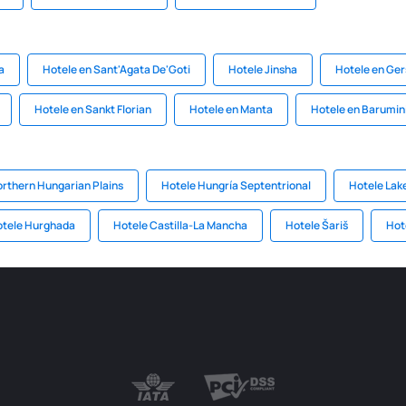
a
Hotele en Sant'Agata De'Goti
Hotele Jinsha
Hotele en Gers
Hotele en Sankt Florian
Hotele en Manta
Hotele en Barumin
orthern Hungarian Plains
Hotele Hungría Septentrional
Hotele Lake
tele Hurghada
Hotele Castilla-La Mancha
Hotele Šariš
Hot