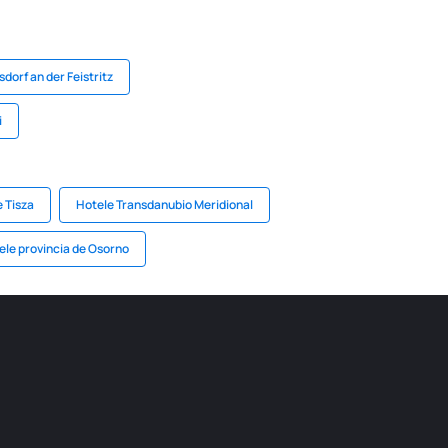
dorf an der Feistritz
i
 Tisza
Hotele Transdanubio Meridional
ele provincia de Osorno