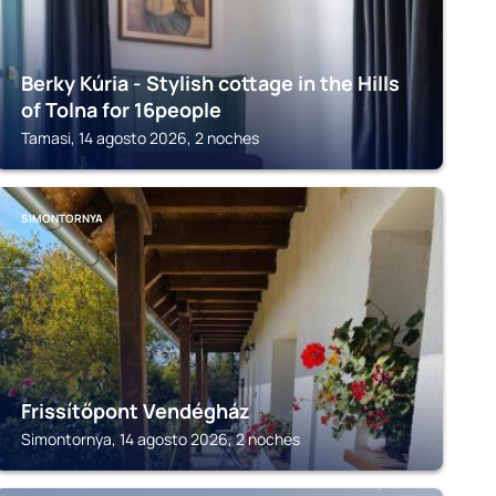
Berky Kúria - Stylish cottage in the Hills
of Tolna for 16people
Tamasi, 14 agosto 2026, 2 noches
SIMONTORNYA
Frissítőpont Vendégház
Simontornya, 14 agosto 2026, 2 noches