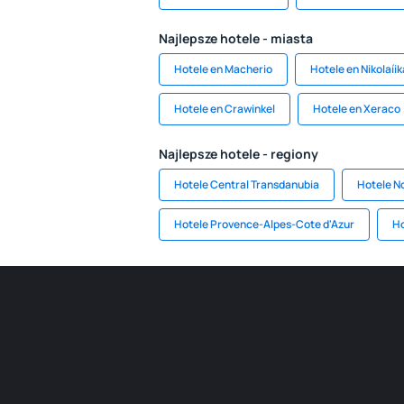
Najlepsze hotele - miasta
Hotele en Macherio
Hotele en Nikolaíik
Hotele en Crawinkel
Hotele en Xeraco
Najlepsze hotele - regiony
Hotele Central Transdanubia
Hotele N
Hotele Provence-Alpes-Cote d'Azur
Ho