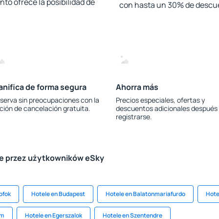
to ofrece la posibilidad de
con hasta un 30% de descu
anifica de forma segura
Ahorra más
serva sin preocupaciones con la
Precios especiales, ofertas y
ción de cancelación gratuita.
descuentos adicionales después
registrarse.
le przez użytkowników eSky
ofok
Hotele en Budapest
Hotele en Balatonmariafurdo
Hote
ém
Hotele en Egerszalok
Hotele en Szentendre