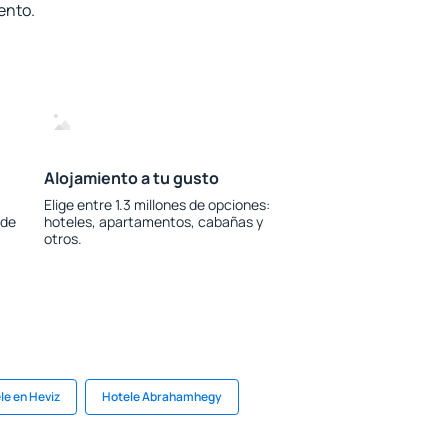
ento.
Alojamiento a tu gusto
Elige entre 1.3 millones de opciones:
 de
hoteles, apartamentos, cabañas y
otros.
le en Heviz
Hotele Abrahamhegy