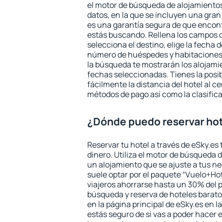
el motor de búsqueda de alojamientos
datos, en la que se incluyen una gran
es una garantía segura de que encon
estás buscando. Rellena los campos 
selecciona el destino, elige la fecha d
número de huéspedes y habitaciones y
la búsqueda te mostrarán los alojamie
fechas seleccionadas. Tienes la posi
fácilmente la distancia del hotel al ce
métodos de pago así como la clasifica
¿Dónde puedo reservar ho
Reservar tu hotel a través de eSky.es
dinero. Utiliza el motor de búsqueda 
un alojamiento que se ajuste a tus 
suele optar por el paquete “Vuelo+Hot
viajeros ahorrarse hasta un 30% del pr
búsqueda y reserva de hoteles barato
en la página principal de eSky.es en l
estás seguro de si vas a poder hacer e