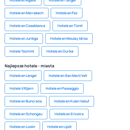
Hotele en Agadir
Hotele en Tánger
Hotele en Marrakech
Hotele en Fez
Hotele en Casablanca
Hotele en Tiznit
Hotele en Juribga
Hotele en Moulay Idriss
Hotele Tazmint
Hotele en Ourika
Najlepsze hotele - miasta
Hotele en Lengel
Hotele en San Martí Vell
Hotele Vittjarn
Hotele en Passaggio
Hotele en Buncrana
Hotele en Kulen Vakuf
Hotele en Schongau
Hotele en Ericeira
Hotele en Loisin
Hotele en Lipót