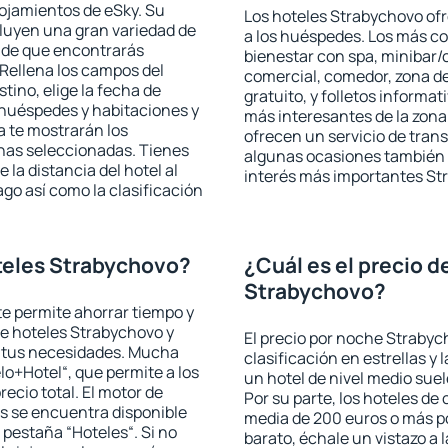
lojamientos de eSky. Su
Los hoteles Strabychovo ofr
cluyen una gran variedad de
a los huéspedes. Los más co
a de que encontrarás
bienestar con spa, minibar/c
Rellena los campos del
comercial, comedor, zona d
tino, elige la fecha de
gratuito, y folletos informat
 huéspedes y habitaciones y
más interesantes de la zon
a te mostrarán los
ofrecen un servicio de trans
chas seleccionadas. Tienes
algunas ocasiones también r
 la distancia del hotel al
interés más importantes St
ago así como la clasificación
teles Strabychovo?
¿Cuál es el precio d
Strabychovo?
 te permite ahorrar tiempo y
de hoteles Strabychovo y
El precio por noche Strabyc
a tus necesidades. Mucha
clasificación en estrellas y
lo+Hotel“, que permite a los
un hotel de nivel medio suel
ecio total. El motor de
Por su parte, los hoteles de
s se encuentra disponible
media de 200 euros o más p
a pestaña “Hoteles“. Si no
barato, échale un vistazo a 