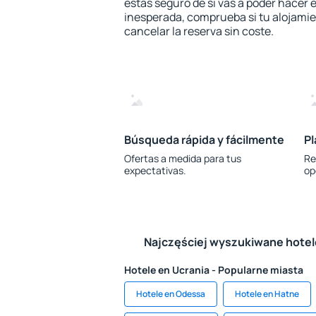
estás seguro de si vas a poder hacer e
inesperada, comprueba si tu alojamien
cancelar la reserva sin coste.
Búsqueda rápida y fácilmente
Pl
Ofertas a medida para tus
Re
expectativas.
op
Najczęściej wyszukiwane hote
Hotele en Ucrania - Popularne miasta
Hotele en Odessa
Hotele en Hatne