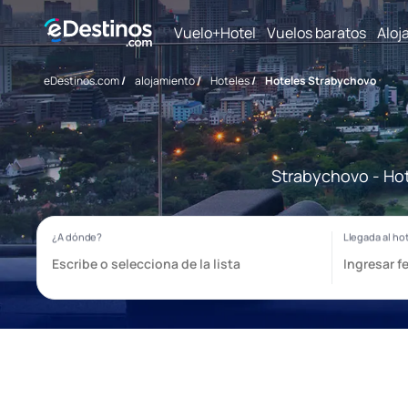
Vuelo+Hotel
Vuelos baratos
Aloj
eDestinos.com
/
alojamiento
/
Hoteles
/
Hoteles Strabychovo
Strabychovo - Hot