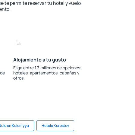
e te permite reservar tu hotel y vuelo
ento.
Alojamiento a tu gusto
Elige entre 1.3 millones de opciones:
 de
hoteles, apartamentos, cabañas y
otros.
tele en Kolomyya
Hotele Korostov