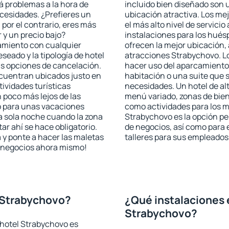
rá problemas a la hora de
incluido bien diseñado son 
ecesidades. ¿Prefieres un
ubicación atractiva. Los me
, por el contrario, eres más
el más alto nivel de servici
y un precio bajo?
instalaciones para los huésp
amiento con cualquier
ofrecen la mejor ubicación, 
seado y la tipología de hotel
atracciones Strabychovo. Lo
as opciones de cancelación.
hacer uso del aparcamiento 
ncuentran ubicados justo en
habitación o una suite que 
tividades turísticas
necesidades. Un hotel de al
poco más lejos de las
menú variado, zonas de bien
o para unas vacaciones
como actividades para los m
a sola noche cuando la zona
Strabychovo es la opción per
r ahí se hace obligatorio.
de negocios, así como para
 y ponte a hacer las maletas
talleres para sus empleados
de negocios ahora mismo!
 Strabychovo?
¿Qué instalaciones 
Strabychovo?
 hotel Strabychovo es