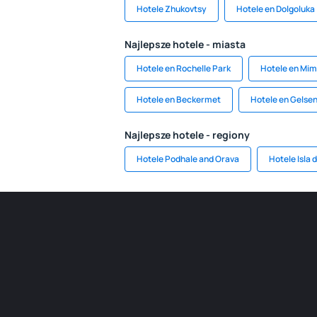
Hotele Zhukovtsy
Hotele en Dolgoluka
Najlepsze hotele - miasta
Hotele en Rochelle Park
Hotele en Mim
Hotele en Beckermet
Hotele en Gelse
Najlepsze hotele - regiony
Hotele Podhale and Orava
Hotele Isla 