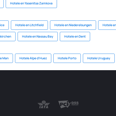
Hotele en Yasenitsa Zamkova
ice
Hotele en Litchfield
Hotele en Niederelsungen
Hotele e
nkirchen
Hotele en Nassau Bay
Hotele en Dent
de Man
Hotele Alpe d'Huez
Hotele Porto
Hotele Uruguay