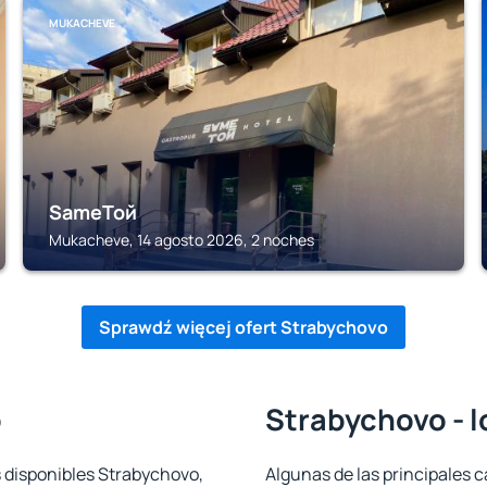
MUKACHEVE
SameТой
Mukacheve, 14 agosto 2026, 2 noches
Sprawdź więcej ofert Strabychovo
o
Strabychovo - l
s disponibles Strabychovo,
Algunas de las principales c