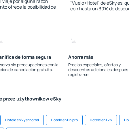
l viaje por alguna razón
“Vuelo+Hotel“ de eSky.es, qu
to ofrece la posibilidad de
con hasta un 30% de descu
anifica de forma segura
Ahorra más
serva sin preocupaciones con la
Precios especiales, ofertas y
ción de cancelación gratuita.
descuentos adicionales después
registrarse.
le przez użytkowników eSky
Hotele en Vyshhorod
Hotele en Dnipró
Hotele en Lviv
Ho