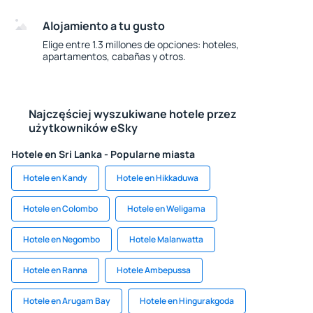
Alojamiento a tu gusto
Elige entre 1.3 millones de opciones: hoteles,
apartamentos, cabañas y otros.
Najczęściej wyszukiwane hotele przez
użytkowników eSky
Hotele en Sri Lanka - Popularne miasta
Hotele en Kandy
Hotele en Hikkaduwa
Hotele en Colombo
Hotele en Weligama
Hotele en Negombo
Hotele Malanwatta
Hotele en Ranna
Hotele Ambepussa
Hotele en Arugam Bay
Hotele en Hingurakgoda