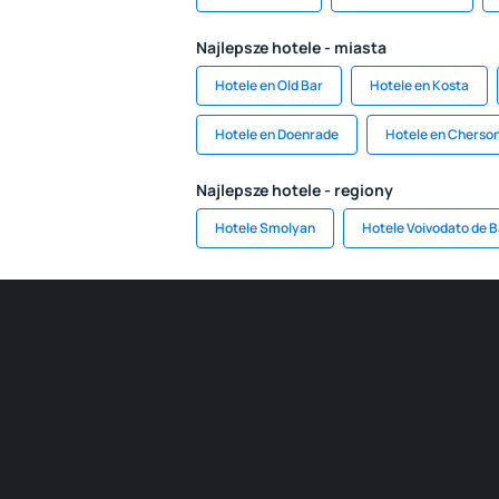
Najlepsze hotele - miasta
Hotele en Old Bar
Hotele en Kosta
Hotele en Doenrade
Hotele en Cherson
Najlepsze hotele - regiony
Hotele Smolyan
Hotele Voivodato de Ba