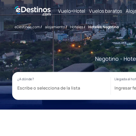
Vuelo+Hotel
Vuelos baratos
Aloj
eDestinos.com
/
alojamiento
/
Hoteles
/
Hoteles Negotino
Negotino - Hote