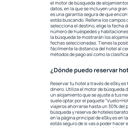
el motor de búsqueda de alojamientos
datos, en la que se incluyen una gran
es una garantía segura de que encon
estás buscando. Rellena los campos 
selecciona el destino, elige la fecha d
número de huéspedes y habitaciones y
la búsqueda te mostrarán los alojamie
fechas seleccionadas. Tienes la posi
fácilmente la distancia del hotel al ce
métodos de pago así como la clasifica
¿Dónde puedo reservar ho
Reservar tu hotel a través de eSky.es
dinero. Utiliza el motor de búsqueda 
un alojamiento que se ajuste a tus 
suele optar por el paquete “Vuelo+Hot
viajeros ahorrarse hasta un 30% del pr
búsqueda y reserva de hoteles barato
en la página principal de eSky.es en l
estás seguro de si vas a poder hacer e