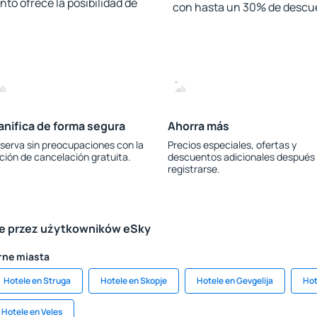
to ofrece la posibilidad de
con hasta un 30% de descu
anifica de forma segura
Ahorra más
serva sin preocupaciones con la
Precios especiales, ofertas y
ción de cancelación gratuita.
descuentos adicionales después
registrarse.
le przez użytkowników eSky
rne miasta
Hotele en Struga
Hotele en Skopje
Hotele en Gevgelija
Hot
Hotele en Veles