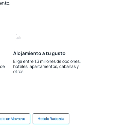
ento.
Alojamiento a tu gusto
Elige entre 1.3 millones de opciones:
 de
hoteles, apartamentos, cabañas y
otros.
ele en Mavrovo
Hotele Radozda