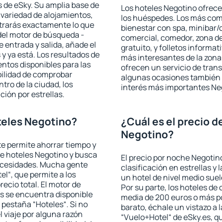
 de eSky. Su amplia base de
Los hoteles Negotino ofrecen
 variedad de alojamientos,
los huéspedes. Los más comu
trarás exactamente lo que
bienestar con spa, minibar/c
del motor de búsqueda -
comercial, comedor, zona d
e entrada y salida, añade el
gratuito, y folletos informat
 ya está. Los resultados de
más interesantes de la zon
ntos disponibles para las
ofrecen un servicio de trans
bilidad de comprobar
algunas ocasiones también r
ntro de la ciudad, los
interés más importantes Ne
ción por estrellas.
teles Negotino?
¿Cuál es el precio d
Negotino?
 te permite ahorrar tiempo y
de hoteles Negotino y busca
El precio por noche Negotin
necesidades. Mucha gente
clasificación en estrellas y
el“, que permite a los
un hotel de nivel medio suel
ecio total. El motor de
Por su parte, los hoteles de
s se encuentra disponible
media de 200 euros o más p
a pestaña “Hoteles“. Si no
barato, échale un vistazo a 
l viaje por alguna razón
“Vuelo+Hotel“ de eSky.es, qu