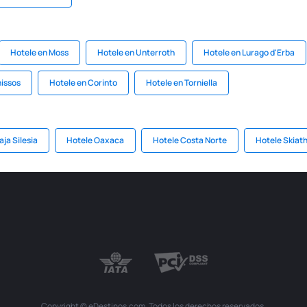
Hotele en Moss
Hotele en Unterroth
Hotele en Lurago d'Erba
issos
Hotele en Corinto
Hotele en Torniella
ja Silesia
Hotele Oaxaca
Hotele Costa Norte
Hotele Skiat
Copyright © eDestinos.com. Todos los derechos reservados.