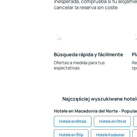
inesperada, comprueba si tu alojamien
cancelar la reserva sin coste.
Búsqueda rápida y fácilmente
Pl
Ofertas a medida para tus
Re
expectativas.
op
Najczęściej wyszukiwane hote
Hotele en Macedonia del Norte - Popula
Hotele en Bitola
Hotele en Ohrid
Hotele en Štip
Hotele Kozbunar