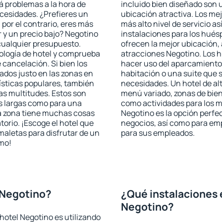
rá problemas a la hora de
incluido bien diseñado son 
ecesidades. ¿Prefieres un
ubicación atractiva. Los me
, por el contrario, eres más
más alto nivel de servicio a
 y un precio bajo? Negotino
instalaciones para los huésp
cualquier presupuesto.
ofrecen la mejor ubicación, 
pología de hotel y comprueba
atracciones Negotino. Los h
 cancelación. Si bien los
hacer uso del aparcamiento 
dos justo en las zonas en
habitación o una suite que 
rísticas populares, también
necesidades. Un hotel de al
as multitudes. Estos son
menú variado, zonas de bien
s largas como para una
como actividades para los m
a zona tiene muchas cosas
Negotino es la opción perfect
torio. ¡Escoge el hotel que
negocios, así como para em
maletas para disfrutar de un
para sus empleados.
smo!
 Negotino?
¿Qué instalaciones 
Negotino?
hotel Negotino es utilizando