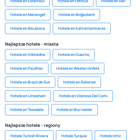
Hotele en Estambul
Hotele en Fethiye
Hotele en Van
Hotele en Manavgat
Hotele en Boğazkent
Hotele en Akcakoca
Hotele en Kahramanmaras
Najlepsze hotele - miasta
Hotele en Vlikhádha
Hotele en Guecho
Hotele en Pauilhac
Hotele en Westerrönfeld
Hotele en Brazii de Sus
Hotele en Salionze
Hotele en Limeshain
Hotele en Vilanova Del Cami
Hotele en Teasdale
Hotele en Burrweiler
Najlepsze hotele - regiony
Hotele Turkish Riviera
Hotele Turquía
Hotele Izmir