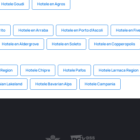
Hotele Goudi
Hotele en Agros
rito
Hotele en Arraba
Hotele en Porto d'Ascoli
Hotele en Fiv
Hotele en Aldergrove
Hotele en Soleto
Hotele en Copperopolis
 Region
Hotele Chipre
Hotele Pafos
Hotele Larnaca Region
ian Lakeland
Hotele Bavarian Alps
Hotele Campania