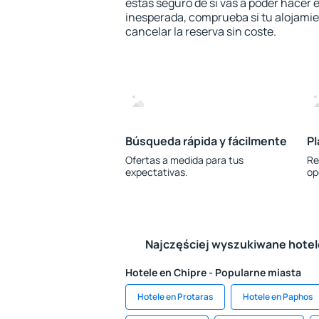
estás seguro de si vas a poder hacer e
inesperada, comprueba si tu alojamien
cancelar la reserva sin coste.
Búsqueda rápida y fácilmente
Pl
Ofertas a medida para tus
Re
expectativas.
op
Najczęściej wyszukiwane hote
Hotele en Chipre - Popularne miasta
Hotele en Protaras
Hotele en Paphos