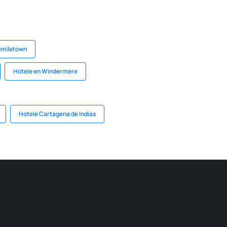
emiletown
Hotele en Windermere
Hotele Cartagena de Indias