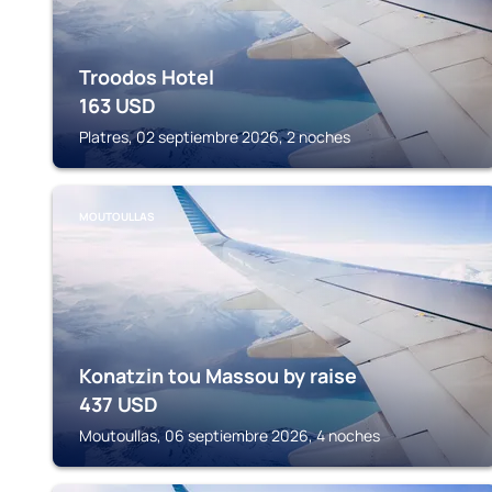
Troodos Hotel
163
USD
Platres, 02 septiembre 2026, 2 noches
MOUTOULLAS
Konatzin tou Massou by raise
437
USD
Moutoullas, 06 septiembre 2026, 4 noches