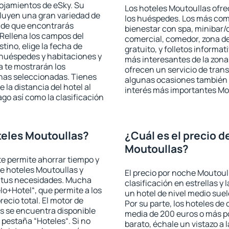
lojamientos de eSky. Su
Los hoteles Moutoullas ofrec
cluyen una gran variedad de
los huéspedes. Los más comu
a de que encontrarás
bienestar con spa, minibar/c
Rellena los campos del
comercial, comedor, zona d
tino, elige la fecha de
gratuito, y folletos informat
 huéspedes y habitaciones y
más interesantes de la zon
a te mostrarán los
ofrecen un servicio de trans
chas seleccionadas. Tienes
algunas ocasiones también r
 la distancia del hotel al
interés más importantes Mo
ago así como la clasificación
eles Moutoullas?
¿Cuál es el precio d
Moutoullas?
 te permite ahorrar tiempo y
de hoteles Moutoullas y
El precio por noche Moutoul
a tus necesidades. Mucha
clasificación en estrellas y
lo+Hotel“, que permite a los
un hotel de nivel medio suel
ecio total. El motor de
Por su parte, los hoteles de
s se encuentra disponible
media de 200 euros o más p
a pestaña “Hoteles“. Si no
barato, échale un vistazo a 