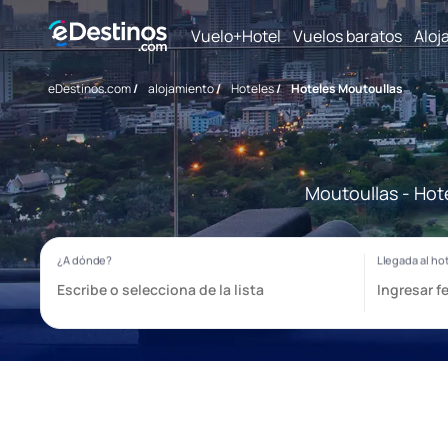
Vuelo+Hotel
Vuelos baratos
Aloj
eDestinos.com
/
alojamiento
/
Hoteles
/
Hoteles Moutoullas
Moutoullas - Hot