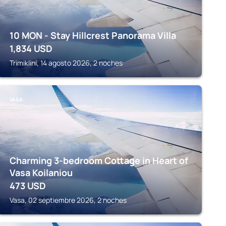
10 MON - Stay Hillcrest Panorama Villa
1,834
USD
Trimiklini, 14 agosto 2026, 2 noches
VASA
Charming 3-bedroom Cottage in Heart of
Vasa Koilaniou
473
USD
Vasa, 02 septiembre 2026, 2 noches