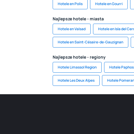
Hotele en Polis
Hotele en Gourri
Najlepsze hotele - miasta
Hotele en Valsad
Hotele en Isla del Cer
Hotele en Saint-Césaire-de-Gauzignan
Najlepsze hotele - regiony
Hotele Limassol Region
Hotele Paphos
Hotele Les Deux Alpes
Hotele Pomeran