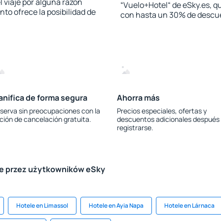
l viaje por alguna razón
“Vuelo+Hotel“ de eSky.es, qu
to ofrece la posibilidad de
con hasta un 30% de descu
anifica de forma segura
Ahorra más
serva sin preocupaciones con la
Precios especiales, ofertas y
ción de cancelación gratuita.
descuentos adicionales después
registrarse.
le przez użytkowników eSky
Hotele en Limassol
Hotele en Ayia Napa
Hotele en Lárnaca