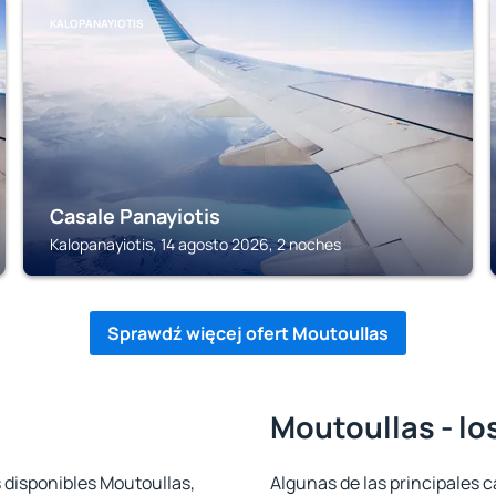
KALOPANAYIOTIS
Casale Panayiotis
Kalopanayiotis, 14 agosto 2026, 2 noches
Sprawdź więcej ofert Moutoullas
Moutoullas - lo
 disponibles Moutoullas,
Algunas de las principales c