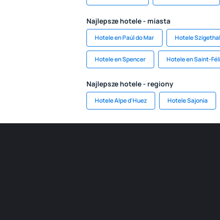
Najlepsze hotele - miasta
Hotele en Paúl do Mar
Hotele Szigeth
Hotele en Spencer
Hotele en Saint-Fél
Najlepsze hotele - regiony
Hotele Alpe d'Huez
Hotele Sajonia