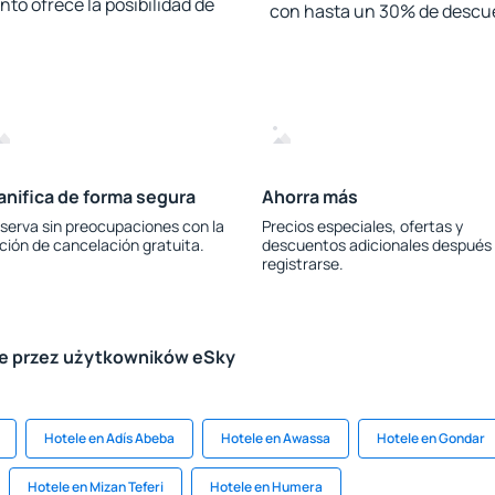
to ofrece la posibilidad de
con hasta un 30% de descu
anifica de forma segura
Ahorra más
serva sin preocupaciones con la
Precios especiales, ofertas y
ción de cancelación gratuita.
descuentos adicionales después
registrarse.
le przez użytkowników eSky
Hotele en Adís Abeba
Hotele en Awassa
Hotele en Gondar
Hotele en Mizan Teferi
Hotele en Humera