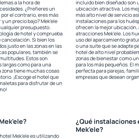
blemas a la hora de
incluido bien diseñado son 
ecesidades. ¿Prefieres un
ubicación atractiva. Los mej
, por el contrario, eres más
más alto nivel de servicio a
y un precio bajo? Mek'ele
instalaciones para los huésp
cualquier presupuesto.
ofrecen la mejor ubicación, 
pología de hotel y comprueba
atracciones Mek'ele. Los hu
 cancelación. Si bien los
uso del aparcamiento gratui
os justo en las zonas en las
o una suite que se adapte 
icas populares, también se
hotel de alto nivel probabl
multitudes. Estos son
zonas de bienestar como un 
s largas como para una
para los más pequeños. El m
a zona tiene muchas cosas
perfecta para parejas, famil
torio. ¡Escoge el hotel que
empresas que desean organi
maletas para disfrutar de un
smo!
Mek'ele?
¿Qué instalaciones 
Mek'ele?
otel Mek'ele es utilizando