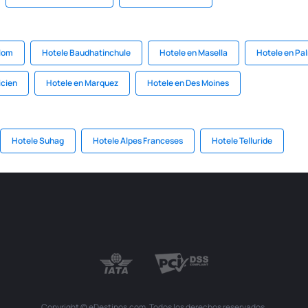
alom
Hotele Baudhatinchule
Hotele en Masella
Hotele en Pa
icien
Hotele en Marquez
Hotele en Des Moines
Hotele Suhag
Hotele Alpes Franceses
Hotele Telluride
Copyright © eDestinos.com. Todos los derechos reservados.