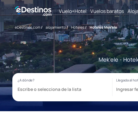
Vuelo+Hotel
Vuelos baratos
Aloj
eDestinos.com
/
alojamiento
/
Hoteles
/
Hoteles Mek'ele
Mek'ele - Hotel