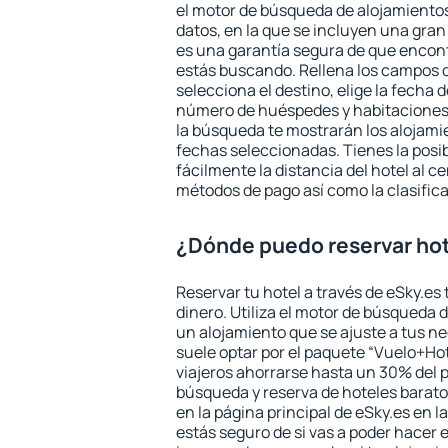
el motor de búsqueda de alojamientos
datos, en la que se incluyen una gran
es una garantía segura de que encon
estás buscando. Rellena los campos 
selecciona el destino, elige la fecha d
número de huéspedes y habitaciones y
la búsqueda te mostrarán los alojamie
fechas seleccionadas. Tienes la posi
fácilmente la distancia del hotel al ce
métodos de pago así como la clasifica
¿Dónde puedo reservar hot
Reservar tu hotel a través de eSky.es
dinero. Utiliza el motor de búsqueda 
un alojamiento que se ajuste a tus 
suele optar por el paquete “Vuelo+Hot
viajeros ahorrarse hasta un 30% del pr
búsqueda y reserva de hoteles barato
en la página principal de eSky.es en l
estás seguro de si vas a poder hacer e