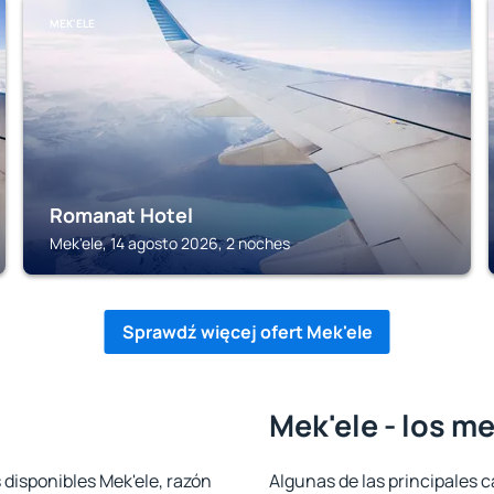
MEK'ELE
Romanat Hotel
Mek'ele, 14 agosto 2026, 2 noches
Sprawdź więcej ofert Mek'ele
Mek'ele - los m
 disponibles Mek'ele, razón
Algunas de las principales c