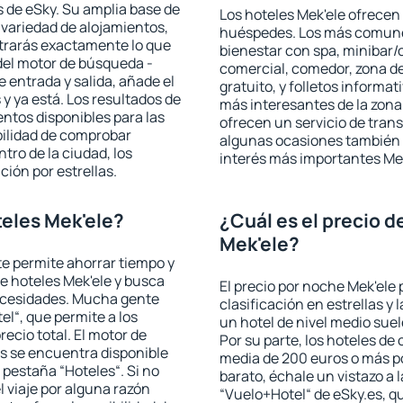
 de eSky. Su amplia base de
Los hoteles Mek'ele ofrecen 
 variedad de alojamientos,
huéspedes. Los más comunes
trarás exactamente lo que
bienestar con spa, minibar/c
del motor de búsqueda -
comercial, comedor, zona d
e entrada y salida, añade el
gratuito, y folletos informat
 ya está. Los resultados de
más interesantes de la zon
ntos disponibles para las
ofrecen un servicio de trans
bilidad de comprobar
algunas ocasiones también r
ntro de la ciudad, los
interés más importantes Mek
ción por estrellas.
eles Mek'ele?
¿Cuál es el precio d
Mek'ele?
 te permite ahorrar tiempo y
de hoteles Mek'ele y busca
El precio por noche Mek'ele 
necesidades. Mucha gente
clasificación en estrellas y
el“, que permite a los
un hotel de nivel medio suel
ecio total. El motor de
Por su parte, los hoteles de
s se encuentra disponible
media de 200 euros o más p
a pestaña “Hoteles“. Si no
barato, échale un vistazo a 
l viaje por alguna razón
“Vuelo+Hotel“ de eSky.es, qu