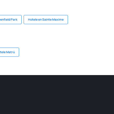
enfield Park
Hotele en Sainte Maxime
tele Matrú