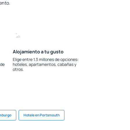
ento.
Alojamiento a tu gusto
Elige entre 1.3 millones de opciones:
 de
hoteles, apartamentos, cabañas y
otros.
imburgo
Hotele en Portsmouth