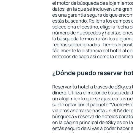
el motor de búsqueda de alojamientos
datos, en la que se incluyen una gran
es una garantía segura de que encon
estás buscando. Rellena los campos 
selecciona el destino, elige la fecha d
número de huéspedes y habitaciones y
la búsqueda te mostrarán los alojamie
fechas seleccionadas. Tienes la posi
fácilmente la distancia del hotel al ce
métodos de pago así como la clasifica
¿Dónde puedo reservar ho
Reservar tu hotel a través de eSky.es
dinero. Utiliza el motor de búsqueda 
un alojamiento que se ajuste a tus 
suele optar por el paquete “Vuelo+Hot
viajeros ahorrarse hasta un 30% del pr
búsqueda y reserva de hoteles barato
en la página principal de eSky.es en l
estás seguro de si vas a poder hacer e