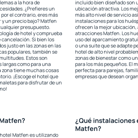
blemas a la hora de
incluido bien diseñado son 
ecesidades. ¿Prefieres un
ubicación atractiva. Los me
, por el contrario, eres más
más alto nivel de servicio a
 y un precio bajo? Matfen
instalaciones para los huésp
cualquier presupuesto.
ofrecen la mejor ubicación, 
pología de hotel y comprueba
atracciones Matfen. Los hué
 cancelación. Si bien los
uso del aparcamiento gratui
s justo en las zonas en las
o una suite que se adapte 
icas populares, también se
hotel de alto nivel probabl
multitudes. Estos son
zonas de bienestar como un 
s largas como para una
para los más pequeños. El m
a zona tiene muchas cosas
perfecta para parejas, famil
torio. ¡Escoge el hotel que
empresas que desean organi
maletas para disfrutar de un
smo!
 Matfen?
¿Qué instalaciones 
Matfen?
hotel Matfen es utilizando