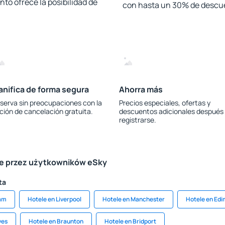
to ofrece la posibilidad de
con hasta un 30% de descu
anifica de forma segura
Ahorra más
serva sin preocupaciones con la
Precios especiales, ofertas y
ción de cancelación gratuita.
descuentos adicionales después
registrarse.
le przez użytkowników eSky
ta
ham
Hotele en Liverpool
Hotele en Manchester
Hotele en Ed
ves
Hotele en Braunton
Hotele en Bridport