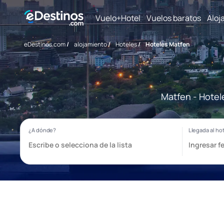
Vuelo+Hotel
Vuelos baratos
Aloj
eDestinos.com
/
alojamiento
/
Hoteles
/
Hoteles Matfen
Matfen - Hotel