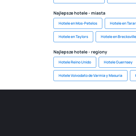
Najlepsze hotele - miasta
Hotele en Mos-Petelos
Hotele en Tara
Hotele en Taylors
Hotele en Brecksvill
Najlepsze hotele - regiony
Hotele Reino Unido
Hotele Guernsey
Hotele Voivodato de Varmia y Masuria