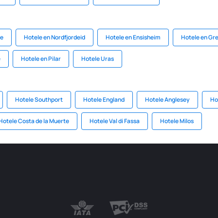
re
Hotele en Nordfjordeid
Hotele en Ensisheim
Hotele en Gre
e
Hotele en Pilar
Hotele Uras
Hotele Southport
Hotele England
Hotele Anglesey
Ho
Hotele Costa de la Muerte
Hotele Val di Fassa
Hotele Milos