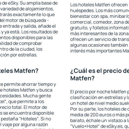
 de eSky. Su amplia base de
Los hoteles Matfen ofrecen v
 variedad de alojamientos,
huéspedes. Los más comunes
trarás exactamente lo que
bienestar con spa, minibar/c
del motor de búsqueda -
comercial, comedor, zona d
e entrada y salida, añade el
gratuito, y folletos informat
 ya está. Los resultados de
más interesantes de la zon
ntos disponibles para las
ofrecen un servicio de trans
bilidad de comprobar
algunas ocasiones también r
ntro de la ciudad, los
interés más importantes Ma
ción por estrellas.
teles Matfen?
¿Cuál es el precio d
Matfen?
 te permite ahorrar tiempo y
de hoteles Matfen y busca
El precio por noche Matfen 
necesidades. Mucha gente
clasificación en estrellas y
el“, que permite a los
un hotel de nivel medio suel
ecio total. El motor de
Por su parte, los hoteles de
s se encuentra disponible
media de 200 euros o más p
a pestaña “Hoteles“. Si no
barato, échale un vistazo a 
l viaje por alguna razón
“Vuelo+Hotel“ de eSky.es, qu