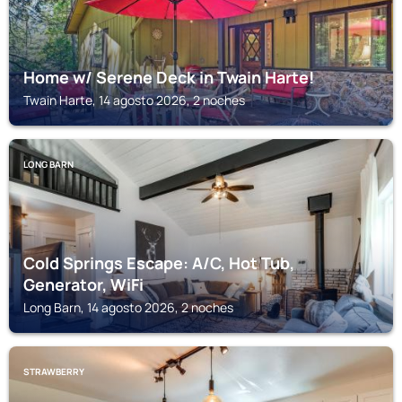
Home w/ Serene Deck in Twain Harte!
Twain Harte, 14 agosto 2026, 2 noches
LONG BARN
Cold Springs Escape: A/C, Hot Tub,
Generator, WiFi
Long Barn, 14 agosto 2026, 2 noches
STRAWBERRY