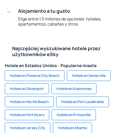
Alojamiento a tu gusto
Elige entre 1.3 millones de opciones: hoteles,
apartamentos, cabañas y otros.
Najczęściej wyszukiwane hotele przez
użytkowników eSky
Hotele en Estados Unidos - Popularne miasta
Hotele en Panama City Beach
Hotele en Sevierville
Hotele en Davenport
Hotele en Kissimmee
Hotele en Myrtle Beach
Hotele en Fort Lauderdale
Hotele en Fort Myers
Hotele en Princeville
Hotele en Jersey City
Hotele en Atlanta