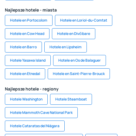
Najlepsze hotele - miasta
Hotele en Portocolom
Hotele en Loriol-du-Comtat
Hotele en Cow Head
Hotele en Divčibare
Hotele en Barro
Hotele en Lipsheim
Hotele Yasawa Island
Hotele en Os de Balaguer
Hotele en Etnedal
Hotele en Saint-Pierre-Brouck
Najlepsze hotele - regiony
Hotele Washington
Hotele Steamboat
Hotele Mammoth Cave National Park
Hotele Cataratas del Niágara