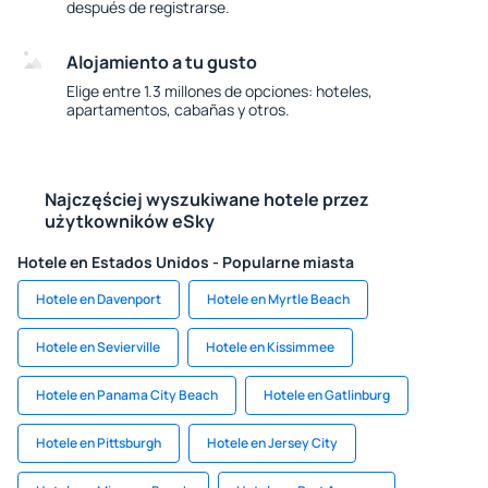
después de registrarse.
Alojamiento a tu gusto
Elige entre 1.3 millones de opciones: hoteles,
apartamentos, cabañas y otros.
Najczęściej wyszukiwane hotele przez
użytkowników eSky
Hotele en Estados Unidos - Popularne miasta
Hotele en Davenport
Hotele en Myrtle Beach
Hotele en Sevierville
Hotele en Kissimmee
Hotele en Panama City Beach
Hotele en Gatlinburg
Hotele en Pittsburgh
Hotele en Jersey City