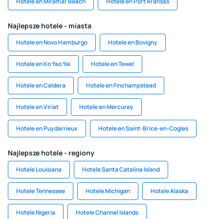
Hotele en Miramar Beach
Hotele en Port Aransas
Najlepsze hotele - miasta
Hotele en Novo Hamburgo
Hotele en Bovigny
Hotele en Ko Yao Yai
Hotele en Tewel
Hotele en Caldera
Hotele en Finchampstead
Hotele en Viriat
Hotele en Mercurey
Hotele en Puydarrieux
Hotele en Saint-Brice-en-Cogles
Najlepsze hotele - regiony
Hotele Louisiana
Hotele Santa Catalina Island
Hotele Tennessee
Hotele Míchigan
Hotele Alaska
Hotele Nigeria
Hotele Channel Islands