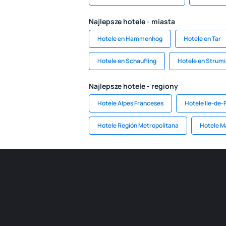
Najlepsze hotele - miasta
Hotele en Hammenhog
Hotele en Tar
Hotele en Schaufling
Hotele en Strumi
Najlepsze hotele - regiony
Hotele Alpes Franceses
Hotele Ile-de-
Hotele Región Metropolitana
Hotele M