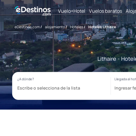
Vuelo+Hotel
Vuelos baratos
Aloj
eDestinos.com
/
alojamiento
/
Hoteles
/
Hoteles Lithaire
Lithaire - Hote