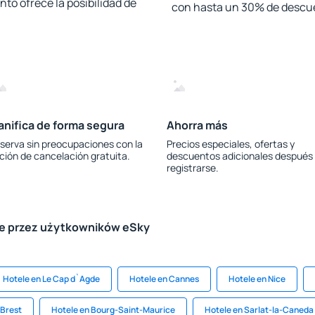
to ofrece la posibilidad de
con hasta un 30% de descu
anifica de forma segura
Ahorra más
serva sin preocupaciones con la
Precios especiales, ofertas y
ción de cancelación gratuita.
descuentos adicionales después
registrarse.
le przez użytkowników eSky
Hotele en Le Cap d`Agde
Hotele en Cannes
Hotele en Nice
 Brest
Hotele en Bourg-Saint-Maurice
Hotele en Sarlat-la-Caneda