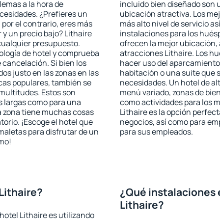
blemas a la hora de
incluido bien diseñado son 
ecesidades. ¿Prefieres un
ubicación atractiva. Los mej
, por el contrario, eres más
más alto nivel de servicio a
y un precio bajo? Lithaire
instalaciones para los huésp
cualquier presupuesto.
ofrecen la mejor ubicación, 
pología de hotel y comprueba
atracciones Lithaire. Los hu
 cancelación. Si bien los
hacer uso del aparcamiento 
os justo en las zonas en las
habitación o una suite que 
icas populares, también se
necesidades. Un hotel de al
multitudes. Estos son
menú variado, zonas de bien
s largas como para una
como actividades para los m
a zona tiene muchas cosas
Lithaire es la opción perfect
torio. ¡Escoge el hotel que
negocios, así como para em
maletas para disfrutar de un
para sus empleados.
smo!
Lithaire?
¿Qué instalaciones 
Lithaire?
otel Lithaire es utilizando