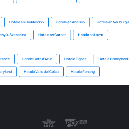
Hotele en Hoddesdon
Hotele en Aboisso
Hotele en Neuburg 
any k. Szczecina
Hotele en Garner
Hotele en Lavre
France
Hotele Cote d'Azur
Hotele Tignes
Hotele Disneyland 
aryland
Hotele Valle del Colca
Hotele Penang