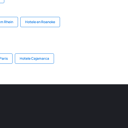
am Rhein
Hotele en Roanoke
Paris
Hotele Cajamarca