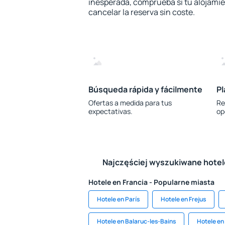
inesperada, comprueba si tu alojamien
cancelar la reserva sin coste.
Búsqueda rápida y fácilmente
Pl
Ofertas a medida para tus
Re
expectativas.
op
Najczęściej wyszukiwane hote
Hotele en Francia - Popularne miasta
Hotele en París
Hotele en Frejus
Hotele en Balaruc-les-Bains
Hotele en