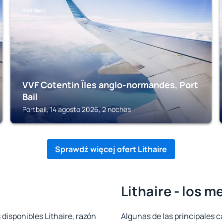
PORTBAIL
VVF Cotentin Îles anglo-normandes, Port
Bail
Portbail, 14 agosto 2026, 2 noches
Sprawdź więcej ofert Lithaire
Lithaire - los m
 disponibles Lithaire, razón
Algunas de las principales c