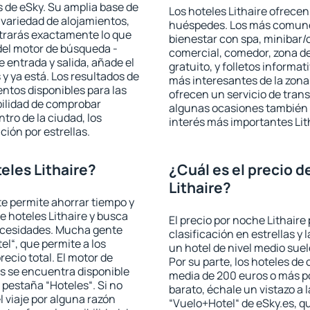
 de eSky. Su amplia base de
Los hoteles Lithaire ofrecen 
 variedad de alojamientos,
huéspedes. Los más comunes
trarás exactamente lo que
bienestar con spa, minibar/c
del motor de búsqueda -
comercial, comedor, zona d
e entrada y salida, añade el
gratuito, y folletos informat
 ya está. Los resultados de
más interesantes de la zon
ntos disponibles para las
ofrecen un servicio de trans
bilidad de comprobar
algunas ocasiones también r
ntro de la ciudad, los
interés más importantes Lit
ción por estrellas.
eles Lithaire?
¿Cuál es el precio d
Lithaire?
 te permite ahorrar tiempo y
e hoteles Lithaire y busca
El precio por noche Lithaire
necesidades. Mucha gente
clasificación en estrellas y
el“, que permite a los
un hotel de nivel medio suel
ecio total. El motor de
Por su parte, los hoteles de
s se encuentra disponible
media de 200 euros o más p
a pestaña “Hoteles“. Si no
barato, échale un vistazo a 
l viaje por alguna razón
“Vuelo+Hotel“ de eSky.es, qu