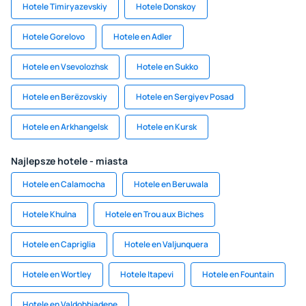
Hotele Timiryazevskiy
Hotele Donskoy
Hotele Gorelovo
Hotele en Adler
Hotele en Vsevolozhsk
Hotele en Sukko
Hotele en Berëzovskiy
Hotele en Sergiyev Posad
Hotele en Arkhangelsk
Hotele en Kursk
Najlepsze hotele - miasta
Hotele en Calamocha
Hotele en Beruwala
Hotele Khulna
Hotele en Trou aux Biches
Hotele en Capriglia
Hotele en Valjunquera
Hotele en Wortley
Hotele Itapevi
Hotele en Fountain
Hotele en Valdobbiadene