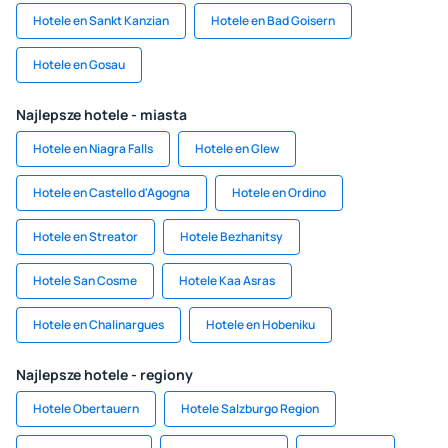
Hotele en Sankt Kanzian
Hotele en Bad Goisern
Hotele en Gosau
Najlepsze hotele - miasta
Hotele en Niagra Falls
Hotele en Glew
Hotele en Castello d'Agogna
Hotele en Ordino
Hotele en Streator
Hotele Bezhanitsy
Hotele San Cosme
Hotele Kaa Asras
Hotele en Chalinargues
Hotele en Hobeniku
Najlepsze hotele - regiony
Hotele Obertauern
Hotele Salzburgo Region