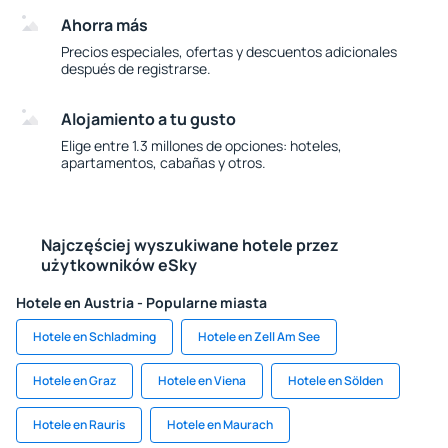
Ahorra más
Precios especiales, ofertas y descuentos adicionales
después de registrarse.
Alojamiento a tu gusto
Elige entre 1.3 millones de opciones: hoteles,
apartamentos, cabañas y otros.
Najczęściej wyszukiwane hotele przez
użytkowników eSky
Hotele en Austria - Popularne miasta
Hotele en Schladming
Hotele en Zell Am See
Hotele en Graz
Hotele en Viena
Hotele en Sölden
Hotele en Rauris
Hotele en Maurach