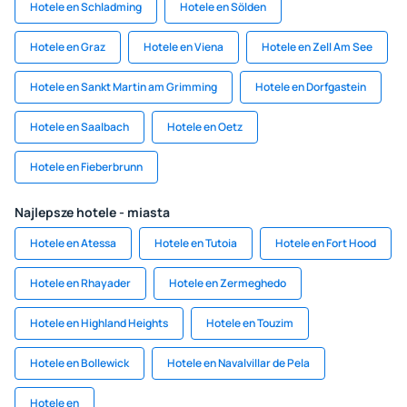
Hotele en Schladming
Hotele en Sölden
Hotele en Graz
Hotele en Viena
Hotele en Zell Am See
Hotele en Sankt Martin am Grimming
Hotele en Dorfgastein
Hotele en Saalbach
Hotele en Oetz
Hotele en Fieberbrunn
Najlepsze hotele - miasta
Hotele en Atessa
Hotele en Tutoia
Hotele en Fort Hood
Hotele en Rhayader
Hotele en Zermeghedo
Hotele en Highland Heights
Hotele en Touzim
Hotele en Bollewick
Hotele en Navalvillar de Pela
Hotele en