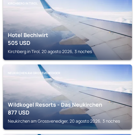
KIRCHBERG IN TIROL
Hotel Bechlwirt
505
USD
Kirchberg in Tirol, 20 agosto 2026, 3 noches
NEUKIRCHEN AM GROSSVENEDIGER
Wildkogel Resorts - Das Neukirchen
877
USD
Neukirchen am Grossvenediger, 20 agosto 2026, 3 noches