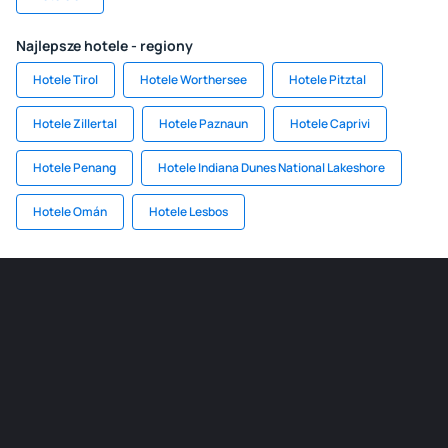
Najlepsze hotele - regiony
Hotele Tirol
Hotele Worthersee
Hotele Pitztal
Hotele Zillertal
Hotele Paznaun
Hotele Caprivi
Hotele Penang
Hotele Indiana Dunes National Lakeshore
Hotele Omán
Hotele Lesbos