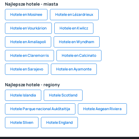
Najlepsze hotele - miasta
Hotele en Mosinee
Hotele en Lézardrieux
Hotele en Vourkárion
Hotele en Kwilcz
Hotele en Amaliapoli
Hotele en Wyndham
Hotele en Claremorris
Hotele en Calcinato
Hotele en Sarajevo
Hotele en Ayamonte
Najlepsze hotele - regiony
Hotele Islandia
Hotele Scotland
Hotele Parque nacional Aukštaitija
Hotele Aegean Riviera
Hotele Sliven
Hotele England