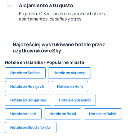
Alojamiento a tu gusto
Elige entre 1.3 millones de opciones: hoteles,
apartamentos, cabañas y otros.
Najczęściej wyszukiwane hotele przez
użytkowników eSky
Hotele en Islandia - Popularne miasta
Hotele en Selfoss
Hotele en Akureyri
Hotele en Reykjavik
Hotele en Höfn
Hotele en Borgarnes
Hotele en Grenivík
Hotele en Leirá
Hotele en Bakki
Hotele en Dalvik
Hotele en Seyđisfjörđur