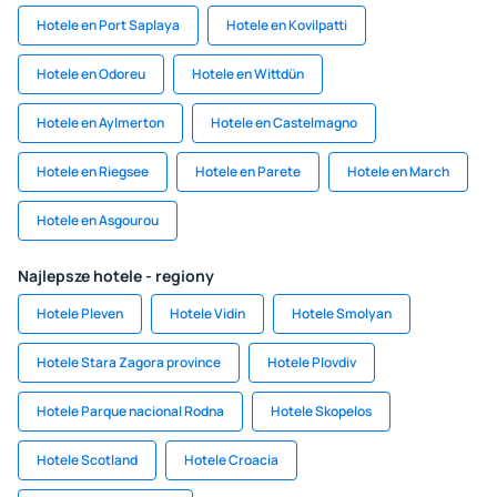
Hotele en Port Saplaya
Hotele en Kovilpatti
Hotele en Odoreu
Hotele en Wittdün
Hotele en Aylmerton
Hotele en Castelmagno
Hotele en Riegsee
Hotele en Parete
Hotele en March
Hotele en Asgourou
Najlepsze hotele - regiony
Hotele Pleven
Hotele Vidin
Hotele Smolyan
Hotele Stara Zagora province
Hotele Plovdiv
Hotele Parque nacional Rodna
Hotele Skopelos
Hotele Scotland
Hotele Croacia