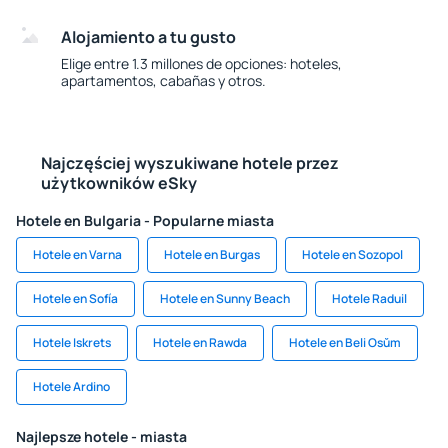
Alojamiento a tu gusto
Elige entre 1.3 millones de opciones: hoteles,
apartamentos, cabañas y otros.
Najczęściej wyszukiwane hotele przez
użytkowników eSky
Hotele en Bulgaria - Popularne miasta
Hotele en Varna
Hotele en Burgas
Hotele en Sozopol
Hotele en Sofía
Hotele en Sunny Beach
Hotele Raduil
Hotele Iskrets
Hotele en Rawda
Hotele en Beli Osŭm
Hotele Ardino
Najlepsze hotele - miasta