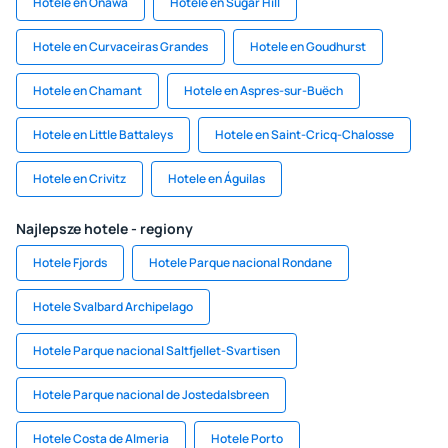
Hotele en Onawa
Hotele en Sugar Hill
Hotele en Curvaceiras Grandes
Hotele en Goudhurst
Hotele en Chamant
Hotele en Aspres-sur-Buëch
Hotele en Little Battaleys
Hotele en Saint-Cricq-Chalosse
Hotele en Crivitz
Hotele en Águilas
Najlepsze hotele - regiony
Hotele Fjords
Hotele Parque nacional Rondane
Hotele Svalbard Archipelago
Hotele Parque nacional Saltfjellet-Svartisen
Hotele Parque nacional de Jostedalsbreen
Hotele Costa de Almeria
Hotele Porto