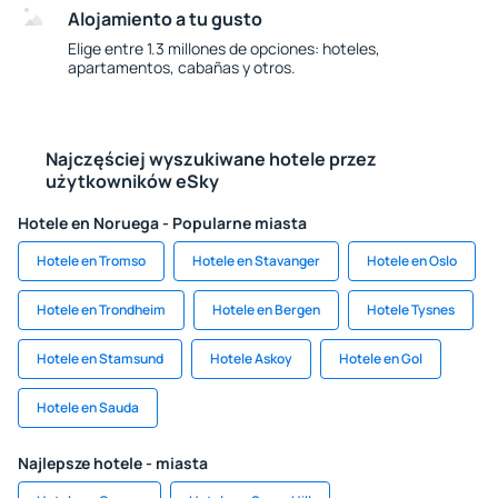
Alojamiento a tu gusto
Elige entre 1.3 millones de opciones: hoteles,
apartamentos, cabañas y otros.
Najczęściej wyszukiwane hotele przez
użytkowników eSky
Hotele en Noruega - Popularne miasta
Hotele en Tromso
Hotele en Stavanger
Hotele en Oslo
Hotele en Trondheim
Hotele en Bergen
Hotele Tysnes
Hotele en Stamsund
Hotele Askoy
Hotele en Gol
Hotele en Sauda
Najlepsze hotele - miasta