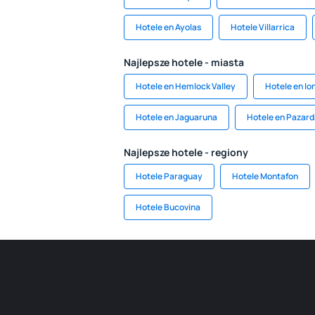
Hotele en Ayolas
Hotele Villarrica
Najlepsze hotele - miasta
Hotele en Hemlock Valley
Hotele en Io
Hotele en Jaguaruna
Hotele en Pazard
Najlepsze hotele - regiony
Hotele Paraguay
Hotele Montafon
Hotele Bucovina