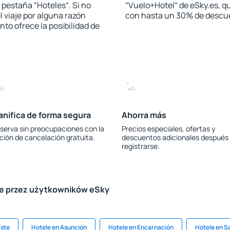
a pestaña “Hoteles“. Si no
“Vuelo+Hotel“ de eSky.es, qu
l viaje por alguna razón
con hasta un 30% de descu
to ofrece la posibilidad de
anifica de forma segura
Ahorra más
serva sin preocupaciones con la
Precios especiales, ofertas y
ción de cancelación gratuita.
descuentos adicionales después
registrarse.
le przez użytkowników eSky
Este
Hotele en Asunción
Hotele en Encarnación
Hotele en S