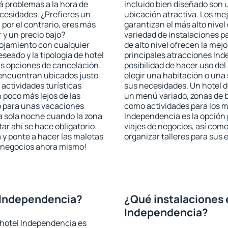
rá problemas a la hora de
incluido bien diseñado son 
ecesidades. ¿Prefieres un
ubicación atractiva. Los me
, por el contrario, eres más
garantizan el más alto nivel
y un precio bajo?
variedad de instalaciones p
ojamiento con cualquier
de alto nivel ofrecen la mejo
seado y la tipología de hotel
principales atracciones Ind
as opciones de cancelación.
posibilidad de hacer uso de
 encuentran ubicados justo
elegir una habitación o una
 actividades turísticas
sus necesidades. Un hotel d
poco más lejos de las
un menú variado, zonas de b
o para unas vacaciones
como actividades para los m
a sola noche cuando la zona
Independencia es la opción p
r ahí se hace obligatorio.
viajes de negocios, así co
 y ponte a hacer las maletas
organizar talleres para sus
de negocios ahora mismo!
 Independencia?
¿Qué instalaciones 
Independencia?
 hotel Independencia es