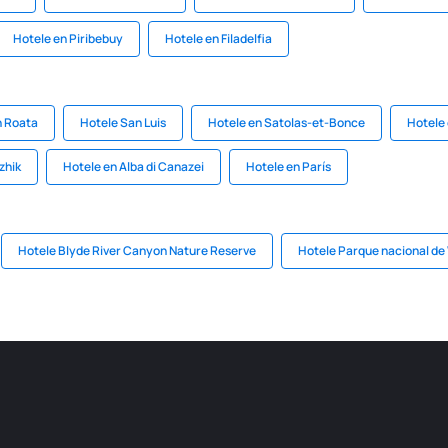
Hotele en Piribebuy
Hotele en Filadelfia
n Roata
Hotele San Luis
Hotele en Satolas-et-Bonce
Hotele
zhik
Hotele en Alba di Canazei
Hotele en París
Hotele Blyde River Canyon Nature Reserve
Hotele Parque nacional de