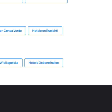
 en Conca Verde
Hotele en Ruolahti
 Wielkopolska
Hotele Océano Índico