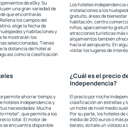
lojamientos de eSky. Su
Los hoteles Independencia o
cluyen una gran variedad de
instalaciones a los huéspe
a de que encontrarás
gratuito, áreas de bienestar
Rellena los campos del
habitación, centro comercia
tino, elige la fecha de
niños, aparcamiento gratuito
 huéspedes y habitaciones y
atracciones turísticas más 
a te mostrarán los
alojamientos también ofrece
chas seleccionadas. Tienes
hacia el aeropuerto. En al
 la distancia del hotel al
visitar los lugares de inte
ago así como la clasificación
teles
¿Cuál es el precio d
Independencia?
 te permite ahorrar tiempo y
El precio por noche Indepen
de hoteles Independencia y
clasificación en estrellas y
a tus necesidades. Mucha
un hotel de nivel medio suel
lo+Hotel“, que permite a los
Por su parte, los hoteles de
ecio total. El motor de
media de 200 euros o más p
s se encuentra disponible
barato, échale un vistazo a 