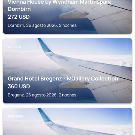
Vienna House by Wyndham Martinspark
Dornbirn
272
USD
Dornbirn, 26 agosto 2026, 2 noches
BREGENZ
Grand Hotel Bregenz - MGallery Collection
360
USD
Bregenz, 26 agosto 2026, 2 noches
DORNBIRN