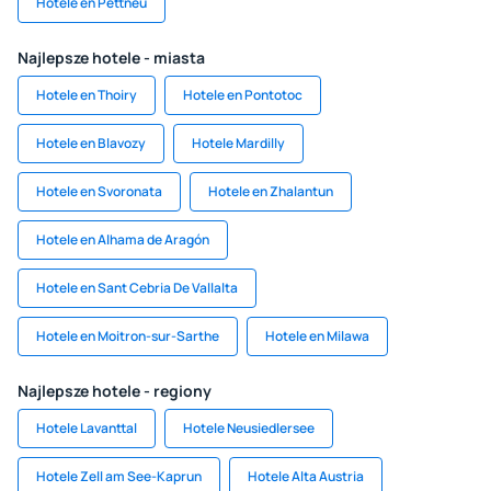
Hotele en Pettneu
Najlepsze hotele - miasta
Hotele en Thoiry
Hotele en Pontotoc
Hotele en Blavozy
Hotele Mardilly
Hotele en Svoronata
Hotele en Zhalantun
Hotele en Alhama de Aragón
Hotele en Sant Cebria De Vallalta
Hotele en Moitron-sur-Sarthe
Hotele en Milawa
Najlepsze hotele - regiony
Hotele Lavanttal
Hotele Neusiedlersee
Hotele Zell am See-Kaprun
Hotele Alta Austria