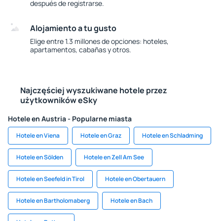
después de registrarse.
Alojamiento a tu gusto
Elige entre 1.3 millones de opciones: hoteles,
apartamentos, cabañas y otros.
Najczęściej wyszukiwane hotele przez
użytkowników eSky
Hotele en Austria - Popularne miasta
Hotele en Viena
Hotele en Graz
Hotele en Schladming
Hotele en Sölden
Hotele en Zell Am See
Hotele en Seefeld in Tirol
Hotele en Obertauern
Hotele en Bartholomaberg
Hotele en Bach