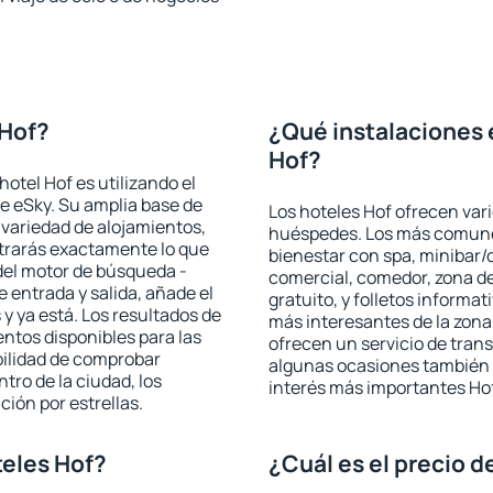
 Hof?
¿Qué instalaciones 
Hof?
otel Hof es utilizando el
e eSky. Su amplia base de
Los hoteles Hof ofrecen vari
 variedad de alojamientos,
huéspedes. Los más comunes
trarás exactamente lo que
bienestar con spa, minibar/c
del motor de búsqueda -
comercial, comedor, zona d
e entrada y salida, añade el
gratuito, y folletos informat
 ya está. Los resultados de
más interesantes de la zon
ntos disponibles para las
ofrecen un servicio de trans
bilidad de comprobar
algunas ocasiones también r
ntro de la ciudad, los
interés más importantes Hof
ción por estrellas.
eles Hof?
¿Cuál es el precio d