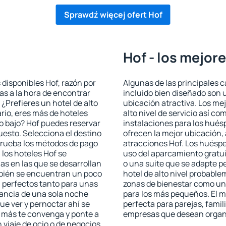
Sprawdź więcej ofert Hof
Hof - los mejor
 disponibles Hof, razón por
Algunas de las principales c
as a la hora de encontrar
incluido bien diseñado son 
 ¿Prefieres un hotel de alto
ubicación atractiva. Los me
ario, eres más de hoteles
alto nivel de servicio así c
o bajo? Hof puedes reservar
instalaciones para los huésp
esto. Selecciona el destino
ofrecen la mejor ubicación, 
mprueba los métodos de pago
atracciones Hof. Los huéspe
 los hoteles Hof se
uso del aparcamiento gratui
as en las que se desarrollan
o una suite que se adapte 
mbién se encuentran un poco
hotel de alto nivel probabl
n perfectos tanto para unas
zonas de bienestar como un 
ancia de una sola noche
para los más pequeños. El m
e ver y pernoctar ahí se
perfecta para parejas, famil
e más te convenga y ponte a
empresas que desean organi
 viaje de ocio o de negocios