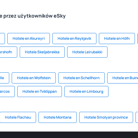
le przez użytkowników eSky
Hotele en Akureyri
Hotele en Reykjavik
Hotele en Höfn
orshofn
Hotele Skeljabrekka
Hotele Leirubakki
lle
Hotele en Wolfstein
Hotele en Schellhorn
Hotele en Bui
Marcos
Hotele en Tviklippan
Hotele en Limbourg
Hotele Flachau
Hotele Montana
Hotele Smolyan province