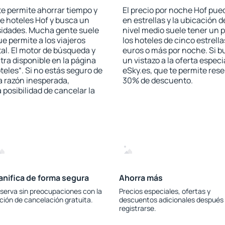
 te permite ahorrar tiempo y
El precio por noche Hof pued
de hoteles Hof y busca un
en estrellas y la ubicación 
esidades. Mucha gente suele
nivel medio suele tener un p
e permite a los viajeros
los hoteles de cinco estrel
al. El motor de búsqueda y
euros o más por noche. Si b
ra disponible en la página
un vistazo a la oferta espec
teles“. Si no estás seguro de
eSky.es, que te permite rese
na razón inesperada,
30% de descuento.
 posibilidad de cancelar la
anifica de forma segura
Ahorra más
serva sin preocupaciones con la
Precios especiales, ofertas y
ción de cancelación gratuita.
descuentos adicionales después
registrarse.