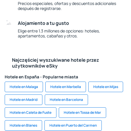
Precios especiales, ofertas y descuentos adicionales
después de registrarse.
Alojamiento a tu gusto
Elige entre 1.3 millones de opciones: hoteles,
apartamentos, cabañas y otros.
Najczęściej wyszukiwane hotele przez
użytkowników eSky
Hotele en España - Popularne miasta
Hotele en Malaga
Hotele en Marbella
Hotele en Mijas
Hotele en Madrid
Hotele en Barcelona
Hotele en Caleta de Fuste
Hotele en Tossa de Mar
Hotele en Blanes
Hotele en Puerto del Carmen