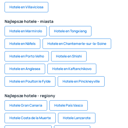
Hotele en Villaviciosa
Najlepsze hotele - miasta
Hotele en Marmirolo
Hotele en Tongxiang
Hotele en Näfels
Hotele en Chantemerle-sur-la-Soine
Hotele en Porto Velho
Hotele en Shishi
Hotele en Anglesea
Hotele en Kaftanchikovo
Hotele en Poulton le Fylde
Hotele en Pinckneyville
Najlepsze hotele - regiony
Hotele Gran Canaria
Hotele País Vasco
Hotele Costa de la Muerte
Hotele Lanzarote