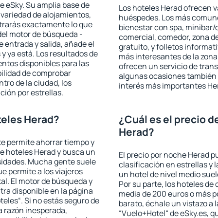
e eSky. Su amplia base de
Los hoteles Herad ofrecen va
 variedad de alojamientos,
huéspedes. Los más comunes
trarás exactamente lo que
bienestar con spa, minibar/c
del motor de búsqueda -
comercial, comedor, zona d
e entrada y salida, añade el
gratuito, y folletos informat
 ya está. Los resultados de
más interesantes de la zon
ntos disponibles para las
ofrecen un servicio de trans
bilidad de comprobar
algunas ocasiones también r
ntro de la ciudad, los
interés más importantes He
ción por estrellas.
teles Herad?
¿Cuál es el precio d
Herad?
 te permite ahorrar tiempo y
de hoteles Herad y busca un
El precio por noche Herad p
esidades. Mucha gente suele
clasificación en estrellas y
e permite a los viajeros
un hotel de nivel medio suel
al. El motor de búsqueda y
Por su parte, los hoteles de
ra disponible en la página
media de 200 euros o más p
teles“. Si no estás seguro de
barato, échale un vistazo a 
na razón inesperada,
“Vuelo+Hotel“ de eSky.es, qu