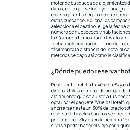
motor de búsqueda de alojamientos d
datos, en la que se incluyen una gran
es una garantía segura de que encon
estás buscando. Rellena los campos 
selecciona el destino, elige la fecha d
número de huéspedes y habitaciones y
la búsqueda te mostrarán los alojamie
fechas seleccionadas. Tienes la posi
fácilmente la distancia del hotel al ce
métodos de pago así como la clasifica
¿Dónde puedo reservar ho
Reservar tu hotel a través de eSky.es
dinero. Utiliza el motor de búsqueda 
alojamiento que se ajuste a tus nec
optar por el paquete “Vuelo+Hotel“, qu
ahorrarse hasta un 30% del precio tot
reserva de hoteles baratos se encuent
principal de eSky.es en la pestaña “Ho
si vas a poder hacer el viaje por algu