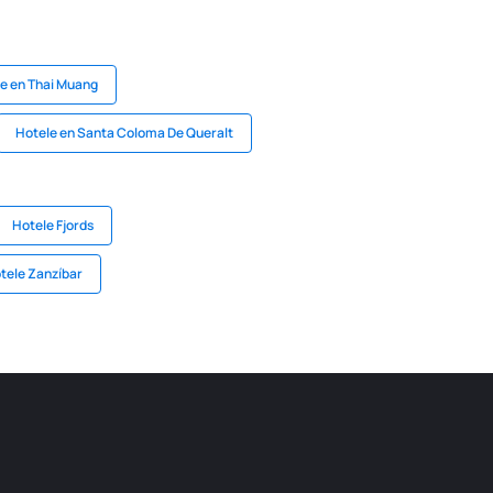
e en Thai Muang
Hotele en Santa Coloma De Queralt
Hotele Fjords
tele Zanzíbar