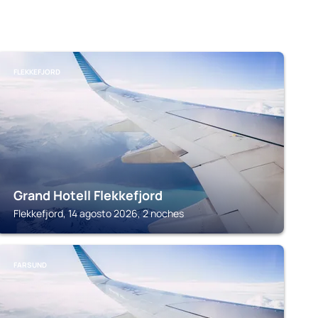
FLEKKEFJORD
Grand Hotell Flekkefjord
Flekkefjord, 14 agosto 2026, 2 noches
FARSUND