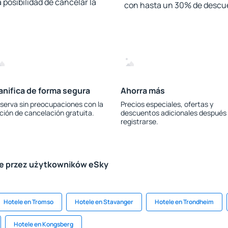
 posibilidad de cancelar la
con hasta un 30% de descu
anifica de forma segura
Ahorra más
serva sin preocupaciones con la
Precios especiales, ofertas y
ción de cancelación gratuita.
descuentos adicionales después
registrarse.
le przez użytkowników eSky
Hotele en Tromso
Hotele en Stavanger
Hotele en Trondheim
Hotele en Kongsberg