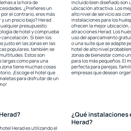
blemas a la hora de
incluido bien diseñado son 
ecesidades. ¿Prefieres un
ubicación atractiva. Los me
, por el contrario, eres más
alto nivel de servicio así c
 y un precio bajo? Herad
instalaciones para los huésp
cualquier presupuesto.
ofrecen la mejor ubicación, 
pología de hotel y comprueba
atracciones Herad. Los hués
 cancelación. Si bien los
uso del aparcamiento gratui
 justo en las zonas en las
o una suite que se adapte 
icas populares, también se
hotel de alto nivel probabl
multitudes. Estos son
zonas de bienestar como un 
s largas como para una
para los más pequeños. El m
a zona tiene muchas cosas
perfecta para parejas, famil
torio. ¡Escoge el hotel que
empresas que desean organi
maletas para disfrutar de un
smo!
 Herad?
¿Qué instalaciones 
Herad?
otel Herad es utilizando el