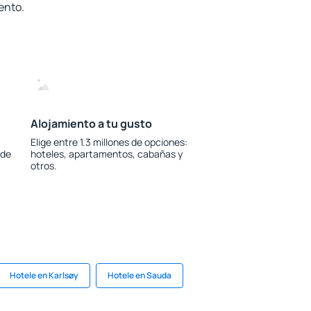
ento.
Alojamiento a tu gusto
Elige entre 1.3 millones de opciones:
 de
hoteles, apartamentos, cabañas y
otros.
Hotele en Karlsøy
Hotele en Sauda