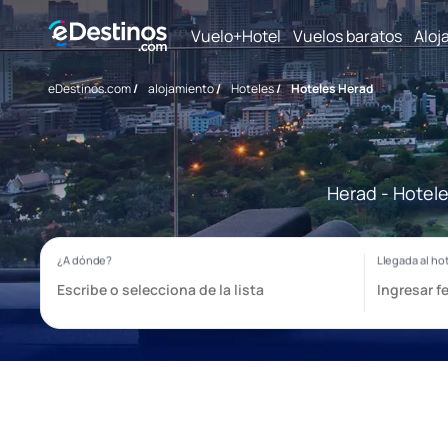
Vuelo+Hotel
Vuelos baratos
Aloj
eDestinos.com
/
alojamiento
/
Hoteles
/
Hoteles Herad
Herad - Hotele