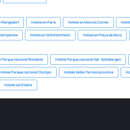
n Rangsdorf
Hotele en Paris
Hotele en Moncks Corner
Hotel
nklempenow
Hotele en Veitshöchheim
Hotele en Playa de Muro
e Parque nacional Rondane
Hotele Parque nacional Sør-Spitsbergen
Hotele Parque nacional Olympic
Hotele Veliko Tarnovo province
Ho
Hotele Val d'Isère