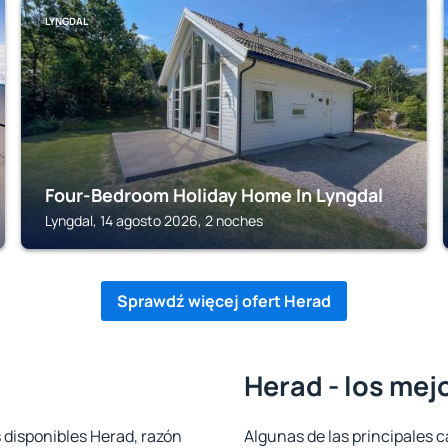
LYNGDAL
Four-Bedroom Holiday Home In Lyngdal
Lyngdal, 14 agosto 2026, 2 noches
Sprawdź więcej ofert Herad
Herad - los mej
 disponibles Herad, razón
Algunas de las principales c