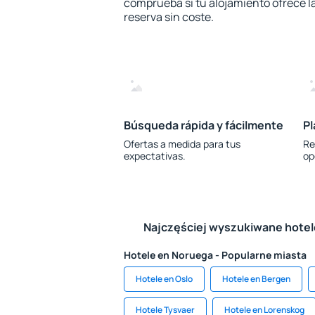
comprueba si tu alojamiento ofrece la
reserva sin coste.
Búsqueda rápida y fácilmente
Pl
Ofertas a medida para tus
Re
expectativas.
op
Najczęściej wyszukiwane hote
Hotele en Noruega - Popularne miasta
Hotele en Oslo
Hotele en Bergen
Hotele Tysvaer
Hotele en Lorenskog