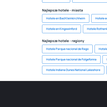
Najlepsze hotele - miasta
Hotele en Bad Kleinkirchheim
Hotele e
Hotele en Kingswinford
Hotele Rothe
Najlepsze hotele - regiony
Hotele Parque nacional de Rago
Hotel
Hotele Parque nacional de Folgefonna
Hotele Indiana Dunes National Lakeshore