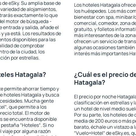
 de eSky. Su amplia base de
Los hoteles Hatagala ofrecen
 variedad de alojamientos,
los huéspedes. Los más comu
trarás exactamente lo que
bienestar con spa, minibar/c
del motor de búsqueda -
comercial, comedor, zona d
e entrada y salida, añade el
gratuito, y folletos informat
 ya está. Los resultados de
más interesantes de la zon
ntos disponibles para las
ofrecen un servicio de trans
bilidad de comprobar
algunas ocasiones también r
ntro de la ciudad, los
interés más importantes Ha
ción por estrellas.
eles Hatagala?
¿Cuál es el precio d
Hatagala?
 te permite ahorrar tiempo y
de hoteles Hatagala y busca
El precio por noche Hatagal
necesidades. Mucha gente
clasificación en estrellas y
el“, que permite a los
un hotel de nivel medio suel
ecio total. El motor de
Por su parte, los hoteles de
s se encuentra disponible
media de 200 euros o más p
a pestaña “Hoteles“. Si no
barato, échale un vistazo a 
l viaje por alguna razón
“Vuelo+Hotel“ de eSky.es, qu