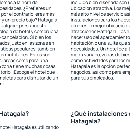
blemas a la hora de
incluido bien diseñado son 
ecesidades. ¿Prefieres un
ubicación atractiva. Los me
, por el contrario, eres más
más alto nivel de servicio a
 y un precio bajo? Hatagala
instalaciones para los huésp
cualquier presupuesto.
ofrecen la mejor ubicación, 
pología de hotel y comprueba
atracciones Hatagala. Los h
 cancelación. Si bien los
hacer uso del aparcamiento 
dos justo en las zonas en
habitación o una suite que 
rísticas populares, también
necesidades. Un hotel de al
as multitudes. Estos son
menú variado, zonas de bien
s largas como para una
como actividades para los m
a zona tiene muchas cosas
Hatagala es la opción perfect
torio. ¡Escoge el hotel que
negocios, así como para em
maletas para disfrutar de un
para sus empleados.
smo!
 Hatagala?
¿Qué instalaciones 
Hatagala?
hotel Hatagala es utilizando