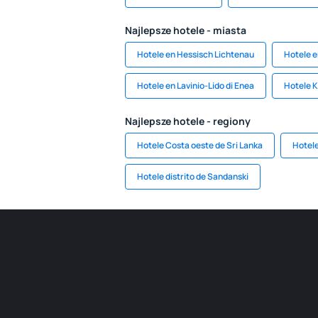
Najlepsze hotele - miasta
Hotele en Hessisch Lichtenau
Hotele 
Hotele en Lavinio-Lido di Enea
Hotele K
Najlepsze hotele - regiony
Hotele Costa oeste de Sri Lanka
Hotel
Hotele distrito de Sandanski