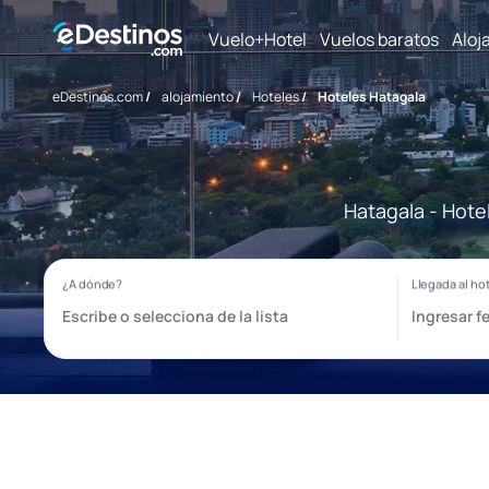
Vuelo+Hotel
Vuelos baratos
Aloj
eDestinos.com
/
alojamiento
/
Hoteles
/
Hoteles Hatagala
Hatagala - Hote