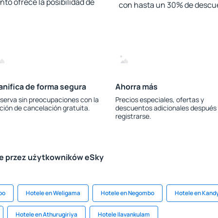
to ofrece la posibilidad de
con hasta un 30% de descu
anifica de forma segura
Ahorra más
serva sin preocupaciones con la
Precios especiales, ofertas y
ción de cancelación gratuita.
descuentos adicionales después
registrarse.
le przez użytkowników eSky
bo
Hotele en Weligama
Hotele en Negombo
Hotele en Kand
Hotele en Athurugiriya
Hotele Ilavankulam