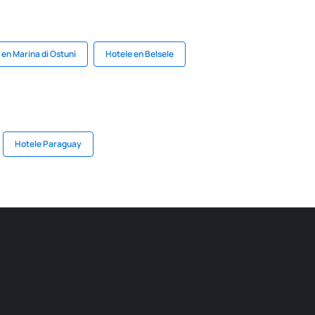
 en Marina di Ostuni
Hotele en Belsele
Hotele Paraguay