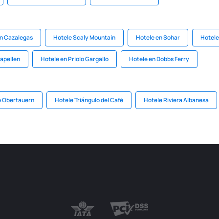
en Cazalegas
Hotele Scaly Mountain
Hotele en Sohar
Hotele
apellen
Hotele en Priolo Gargallo
Hotele en Dobbs Ferry
e Obertauern
Hotele Triángulo del Café
Hotele Riviera Albanesa