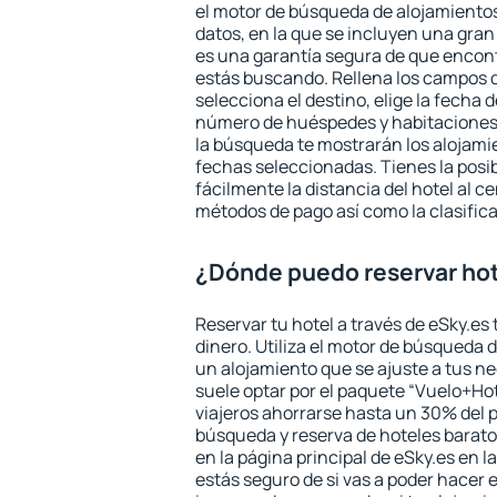
el motor de búsqueda de alojamientos
datos, en la que se incluyen una gran
es una garantía segura de que encon
estás buscando. Rellena los campos 
selecciona el destino, elige la fecha d
número de huéspedes y habitaciones y
la búsqueda te mostrarán los alojamie
fechas seleccionadas. Tienes la posi
fácilmente la distancia del hotel al ce
métodos de pago así como la clasifica
¿Dónde puedo reservar hot
Reservar tu hotel a través de eSky.es
dinero. Utiliza el motor de búsqueda 
un alojamiento que se ajuste a tus 
suele optar por el paquete “Vuelo+Hot
viajeros ahorrarse hasta un 30% del pr
búsqueda y reserva de hoteles barato
en la página principal de eSky.es en l
estás seguro de si vas a poder hacer e