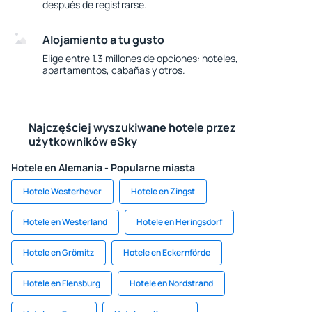
después de registrarse.
Alojamiento a tu gusto
Elige entre 1.3 millones de opciones: hoteles,
apartamentos, cabañas y otros.
Najczęściej wyszukiwane hotele przez
użytkowników eSky
Hotele en Alemania - Popularne miasta
Hotele Westerhever
Hotele en Zingst
Hotele en Westerland
Hotele en Heringsdorf
Hotele en Grömitz
Hotele en Eckernförde
Hotele en Flensburg
Hotele en Nordstrand