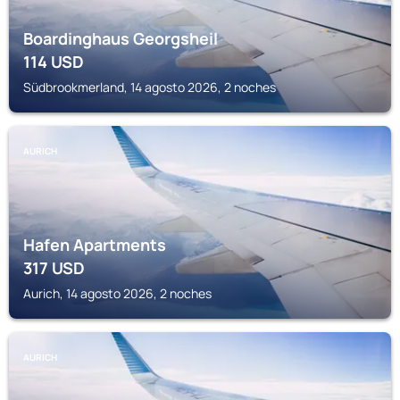
Boardinghaus Georgsheil
114
USD
Südbrookmerland, 14 agosto 2026, 2 noches
AURICH
Hafen Apartments
317
USD
Aurich, 14 agosto 2026, 2 noches
AURICH