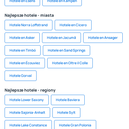
Hotele en Esens
Hotele en Kampen
Najlepsze hotele - miasta
Hotele Norra Loffstrand
Hotele en Cicero
Hotele en Asker
Hotele en Jacumă
Hotele en Ansager
Hotele en Timbó
Hotele en Sand Springs
Hotele en Écouviez
Hotele en Oltre il Colle
Hotele Gorval
Najlepsze hotele - regiony
Hotele Lower Saxony
Hotele Baviera
Hotele Sajonia-Anhalt
Hotele Sylt
Hotele Lake Constance
Hotele Gran Polonia