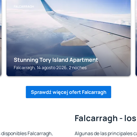
FALCARRAGH
Stunning Tory Island Apartment
Falcarragh, 14 agosto 2026, 2 noches
Sprawdź więcej ofert Falcarragh
Falcarragh - lo
 disponibles Falcarragh,
Algunas de las principales c