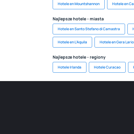
Hotele en Mountshannon
Hotele en C
Najlepsze hotele - miasta
Hotele en Santo Stefano di Camastra
Hotele en L'Aquila
Hotele en Gera Lario
Najlepsze hotele - regiony
Hotele Irlanda
Hotele Curacao