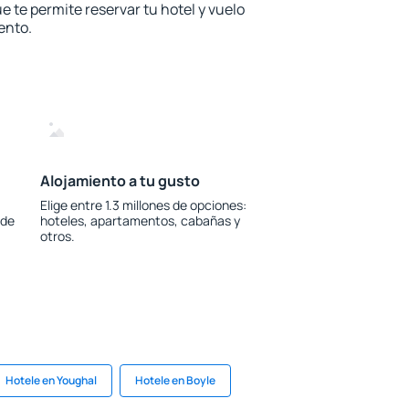
e te permite reservar tu hotel y vuelo
ento.
Alojamiento a tu gusto
Elige entre 1.3 millones de opciones:
 de
hoteles, apartamentos, cabañas y
otros.
Hotele en Youghal
Hotele en Boyle