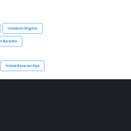
Hotele en Wigston
en Barentin
Hotele Bavarian Alps