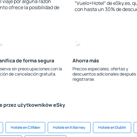
l viaje por alguna razón
“Vuelo+Hotel“ de eSky.es, qu
to ofrece la posibilidad de
con hasta un 30% de descu
anifica de forma segura
Ahorra más
serva sin preocupaciones con la
Precios especiales, ofertas y
ción de cancelación gratuita.
descuentos adicionales después
registrarse.
le przez użytkowników eSky
Hotele en Clifden
Hotele en Killarney
Hotele en Dublín