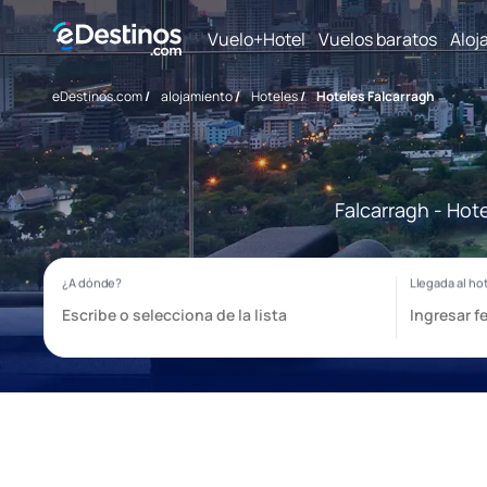
Vuelo+Hotel
Vuelos baratos
Aloj
eDestinos.com
/
alojamiento
/
Hoteles
/
Hoteles Falcarragh
Falcarragh - Hot