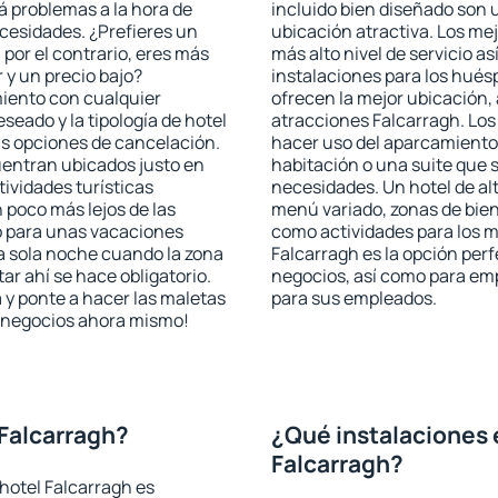
rá problemas a la hora de
incluido bien diseñado son 
ecesidades. ¿Prefieres un
ubicación atractiva. Los me
, por el contrario, eres más
más alto nivel de servicio a
y un precio bajo?
instalaciones para los huésp
miento con cualquier
ofrecen la mejor ubicación, 
seado y la tipología de hotel
atracciones Falcarragh. Los
as opciones de cancelación.
hacer uso del aparcamiento 
cuentran ubicados justo en
habitación o una suite que 
tividades turísticas
necesidades. Un hotel de al
poco más lejos de las
menú variado, zonas de bien
o para unas vacaciones
como actividades para los m
a sola noche cuando la zona
Falcarragh es la opción perfe
r ahí se hace obligatorio.
negocios, así como para em
 y ponte a hacer las maletas
para sus empleados.
de negocios ahora mismo!
Falcarragh?
¿Qué instalaciones 
Falcarragh?
hotel Falcarragh es