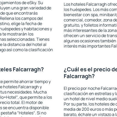
lojamientos de eSky. Su
Los hoteles Falcarragh ofrec
cluyen una gran variedad de
los huéspedes. Los más comu
a de que encontrarás
bienestar con spa, minibar/c
Rellena los campos del
comercial, comedor, zona d
tino, elige la fecha de
gratuito, y folletos informat
 huéspedes y habitaciones y
más interesantes de la zon
a te mostrarán los
ofrecen un servicio de trans
chas seleccionadas. Tienes
algunas ocasiones también r
 la distancia del hotel al
interés más importantes Fa
ago así como la clasificación
eles Falcarragh?
¿Cuál es el precio d
Falcarragh?
 te permite ahorrar tiempo y
de hoteles Falcarragh y
El precio por noche Falcarr
a tus necesidades. Mucha
clasificación en estrellas y
lo+Hotel“, que permite a los
un hotel de nivel medio suel
ecio total. El motor de
Por su parte, los hoteles de
s se encuentra disponible
media de 200 euros o más p
a pestaña “Hoteles“. Si no
barato, échale un vistazo a 