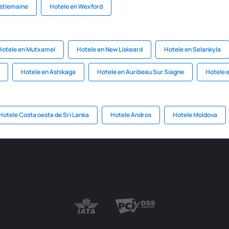
astlemaine
Hotele en Wexford
Hotele en Mutxamel
Hotele en New Liskeard
Hotele en Selankyla
Hotele en Ashikaga
Hotele en Auribeau Sur Siagne
Hotele 
Hotele Costa oeste de Sri Lanka
Hotele Andros
Hotele Moldova