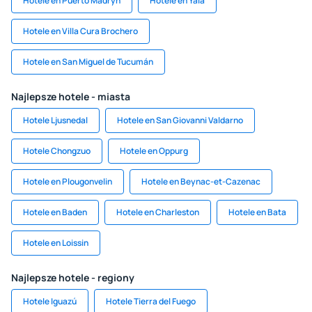
Hotele en Puerto Madryn
Hotele en Yala
Hotele en Villa Cura Brochero
Hotele en San Miguel de Tucumán
Najlepsze hotele - miasta
Hotele Ljusnedal
Hotele en San Giovanni Valdarno
Hotele Chongzuo
Hotele en Oppurg
Hotele en Plougonvelin
Hotele en Beynac-et-Cazenac
Hotele en Baden
Hotele en Charleston
Hotele en Bata
Hotele en Loissin
Najlepsze hotele - regiony
Hotele Iguazú
Hotele Tierra del Fuego