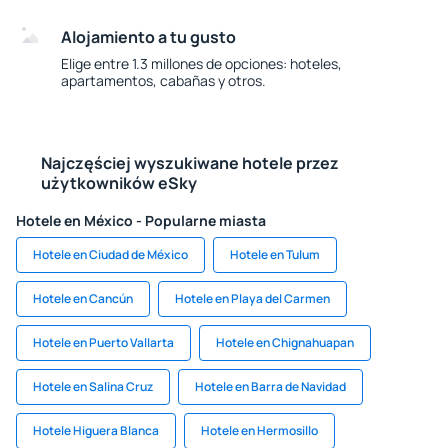
Alojamiento a tu gusto
Elige entre 1.3 millones de opciones: hoteles,
apartamentos, cabañas y otros.
Najczęściej wyszukiwane hotele przez
użytkowników eSky
Hotele en México - Popularne miasta
Hotele en Ciudad de México
Hotele en Tulum
Hotele en Cancún
Hotele en Playa del Carmen
Hotele en Puerto Vallarta
Hotele en Chignahuapan
Hotele en Salina Cruz
Hotele en Barra de Navidad
Hotele Higuera Blanca
Hotele en Hermosillo