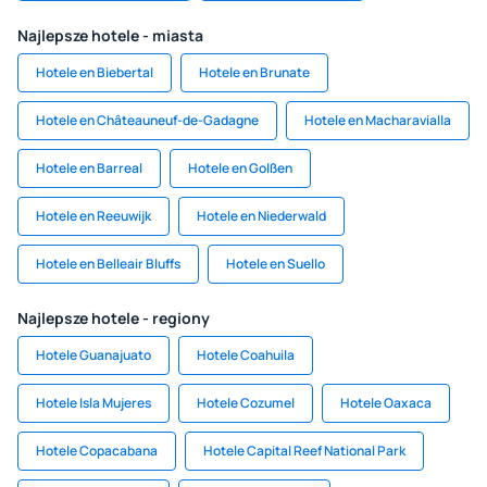
Najlepsze hotele - miasta
Hotele en Biebertal
Hotele en Brunate
Hotele en Châteauneuf-de-Gadagne
Hotele en Macharavialla
Hotele en Barreal
Hotele en Golßen
Hotele en Reeuwijk
Hotele en Niederwald
Hotele en Belleair Bluffs
Hotele en Suello
Najlepsze hotele - regiony
Hotele Guanajuato
Hotele Coahuila
Hotele Isla Mujeres
Hotele Cozumel
Hotele Oaxaca
Hotele Copacabana
Hotele Capital Reef National Park