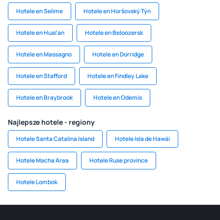
Hotele en Selime
Hotele en Horšovský Týn
Hotele en Huai'an
Hotele en Beloozersk
Hotele en Massagno
Hotele en Dorridge
Hotele en Stafford
Hotele en Findley Lake
Hotele en Braybrook
Hotele en Odemis
Najlepsze hotele - regiony
Hotele Santa Catalina Island
Hotele Isla de Hawái
Hotele Macha Area
Hotele Ruse province
Hotele Lombok