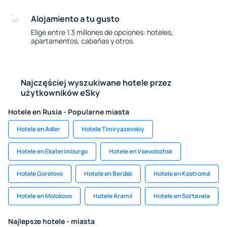
Alojamiento a tu gusto
Elige entre 1.3 millones de opciones: hoteles,
apartamentos, cabañas y otros.
Najczęściej wyszukiwane hotele przez
użytkowników eSky
Hotele en Rusia - Popularne miasta
Hotele en Adler
Hotele Timiryazevskiy
Hotele en Ekaterimburgo
Hotele en Vsevolozhsk
Hotele Gorelovo
Hotele en Berdsk
Hotele en Kostromá
Hotele en Molokovo
Hotele Aramil
Hotele en Sortavala
Najlepsze hotele - miasta