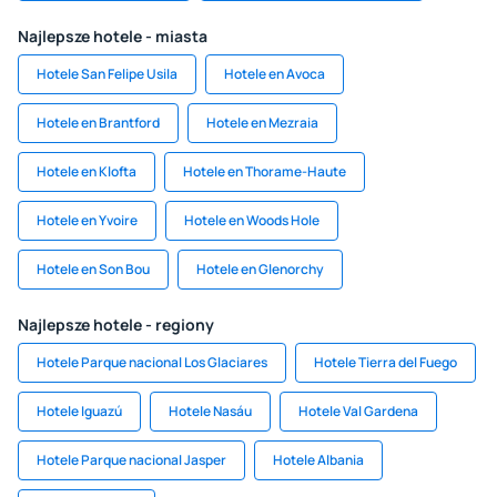
Najlepsze hotele - miasta
Hotele San Felipe Usila
Hotele en Avoca
Hotele en Brantford
Hotele en Mezraia
Hotele en Klofta
Hotele en Thorame-Haute
Hotele en Yvoire
Hotele en Woods Hole
Hotele en Son Bou
Hotele en Glenorchy
Najlepsze hotele - regiony
Hotele Parque nacional Los Glaciares
Hotele Tierra del Fuego
Hotele Iguazú
Hotele Nasáu
Hotele Val Gardena
Hotele Parque nacional Jasper
Hotele Albania