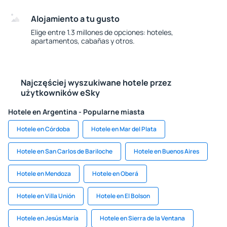
Alojamiento a tu gusto
Elige entre 1.3 millones de opciones: hoteles,
apartamentos, cabañas y otros.
Najczęściej wyszukiwane hotele przez
użytkowników eSky
Hotele en Argentina - Popularne miasta
Hotele en Córdoba
Hotele en Mar del Plata
Hotele en San Carlos de Bariloche
Hotele en Buenos Aires
Hotele en Mendoza
Hotele en Oberá
Hotele en Villa Unión
Hotele en El Bolson
Hotele en Jesús María
Hotele en Sierra de la Ventana