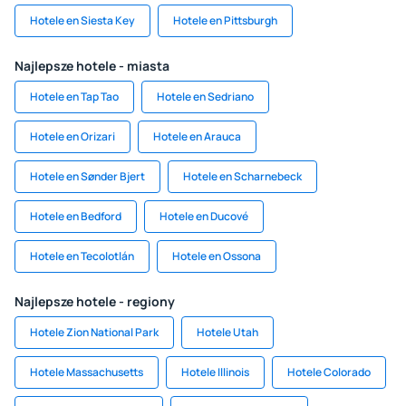
Hotele en Siesta Key
Hotele en Pittsburgh
Najlepsze hotele - miasta
Hotele en Tap Tao
Hotele en Sedriano
Hotele en Orizari
Hotele en Arauca
Hotele en Sønder Bjert
Hotele en Scharnebeck
Hotele en Bedford
Hotele en Ducové
Hotele en Tecolotlán
Hotele en Ossona
Najlepsze hotele - regiony
Hotele Zion National Park
Hotele Utah
Hotele Massachusetts
Hotele Illinois
Hotele Colorado