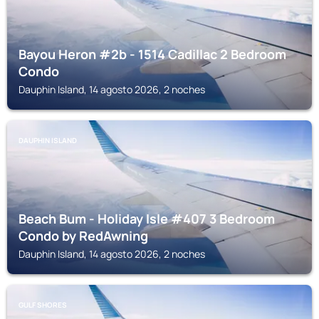
Bayou Heron #2b - 1514 Cadillac 2 Bedroom
Condo
Dauphin Island, 14 agosto 2026, 2 noches
DAUPHIN ISLAND
Beach Bum - Holiday Isle #407 3 Bedroom
Condo by RedAwning
Dauphin Island, 14 agosto 2026, 2 noches
GULF SHORES