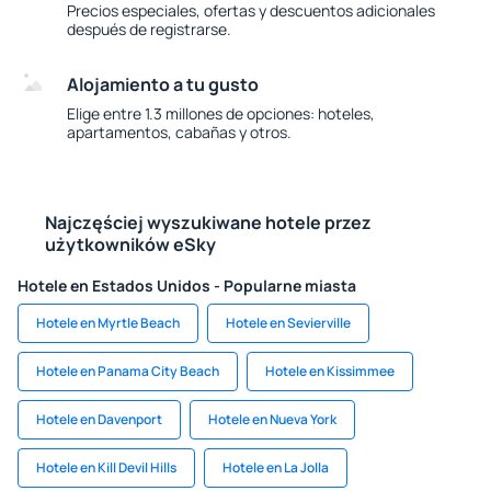
Precios especiales, ofertas y descuentos adicionales
después de registrarse.
Alojamiento a tu gusto
Elige entre 1.3 millones de opciones: hoteles,
apartamentos, cabañas y otros.
Najczęściej wyszukiwane hotele przez
użytkowników eSky
Hotele en Estados Unidos - Popularne miasta
Hotele en Myrtle Beach
Hotele en Sevierville
Hotele en Panama City Beach
Hotele en Kissimmee
Hotele en Davenport
Hotele en Nueva York
Hotele en Kill Devil Hills
Hotele en La Jolla