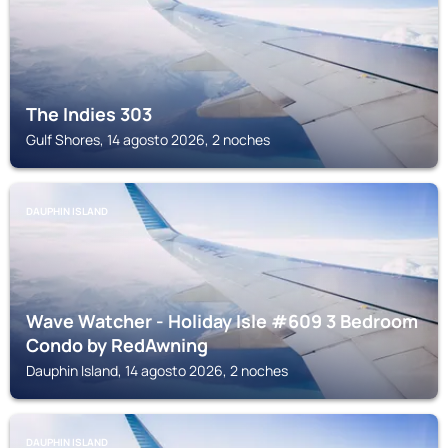
The Indies 303
Gulf Shores, 14 agosto 2026, 2 noches
DAUPHIN ISLAND
Wave Watcher - Holiday Isle #609 3 Bedroom
Condo by RedAwning
Dauphin Island, 14 agosto 2026, 2 noches
DAUPHIN ISLAND