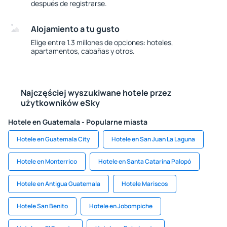
después de registrarse.
Alojamiento a tu gusto
Elige entre 1.3 millones de opciones: hoteles,
apartamentos, cabañas y otros.
Najczęściej wyszukiwane hotele przez
użytkowników eSky
Hotele en Guatemala - Popularne miasta
Hotele en Guatemala City
Hotele en San Juan La Laguna
Hotele en Monterrico
Hotele en Santa Catarina Palopó
Hotele en Antigua Guatemala
Hotele Mariscos
Hotele San Benito
Hotele en Jobompiche