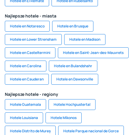
Hotele en El Remate
Hotele en Rubelsanto
Najlepsze hotele - miasta
Hotele en Notaresco
Hotele en Brusque
Hotele en Lower Strensham
Hotele en Madison
Hotele en Casteltermini
Hotele en Saint-Jean-des-Mauvrets
Hotele en Carolina
Hotele en Bulandshahr
Hotele en Cauderan
Hotele en Dawsonville
Najlepsze hotele - regiony
Hotele Guatemala
Hotele Hochpustertal
Hotele Louisiana
Hotele Míkonos
Hotele Distrito de Mureș
Hotele Parque nacional de Gorce