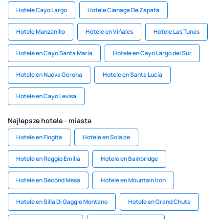
Hotele Cayo Largo
Hotele Cienaga De Zapata
Hotele Manzanillo
Hotele en Vińales
Hotele Las Tunas
Hotele en Cayo Santa María
Hotele en Cayo Largo del Sur
Hotele en Nueva Gerona
Hotele en Santa Lucía
Hotele en Cayo Levisa
Najlepsze hotele - miasta
Hotele en Flogita
Hotele en Solaize
Hotele en Reggio Emilia
Hotele en Bainbridge
Hotele en Second Mesa
Hotele en Mountain Iron
Hotele en Silla Di Gaggio Montano
Hotele en Grand Chute